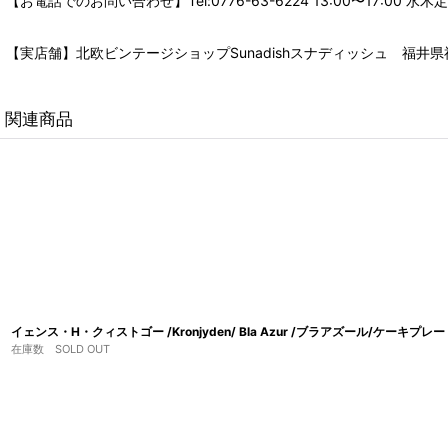
【お電話でのお問い合わせ】Tel:0776-63-6224 13:00〜17:
【実店舗】北欧ビンテージショップSunadishスナディッシュ 福井県福
関連商品
イェンス・H・クィストゴー /Kronjyden/ Bla Azur /ブラアズール/ケーキプレ
在庫数 SOLD OUT