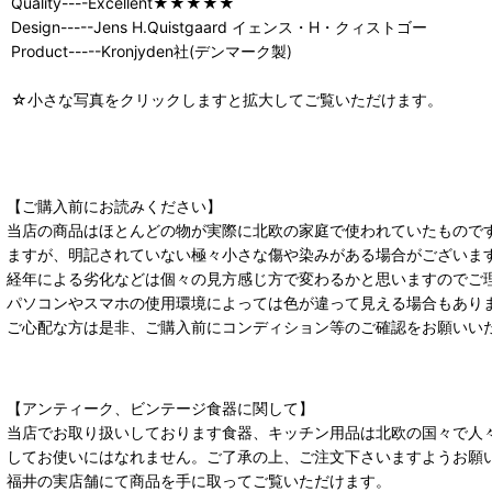
Quality----Excellent★★★★★
Design-----Jens H.Quistgaard イェンス・H・クィストゴー
Product-----Kronjyden社(デンマーク製)
☆小さな写真をクリックしますと拡大してご覧いただけます。
【ご購入前にお読みください】
当店の商品はほとんどの物が実際に北欧の家庭で使われていたもので
ますが、明記されていない極々小さな傷や染みがある場合がございま
経年による劣化などは個々の見方感じ方で変わるかと思いますのでご
パソコンやスマホの使用環境によっては色が違って見える場合もあり
ご心配な方は是非、ご購入前にコンディション等のご確認をお願いい
【アンティーク、ビンテージ食器に関して】
当店でお取り扱いしております食器、キッチン用品は北欧の国々で人
してお使いにはなれません。ご了承の上、ご注文下さいますようお願
福井の実店舗にて商品を手に取ってご覧いただけます。