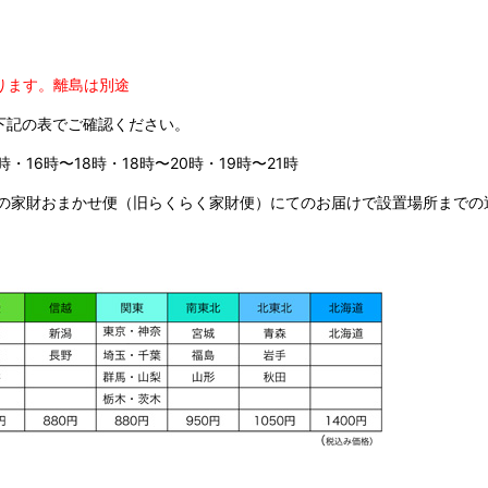
ります。
離島は別途
下記の表でご確認ください。
時・16時〜18時・18時〜20時・19時〜21時
の家財おまかせ便（旧らくらく家財便）にてのお届けで設置場所までの