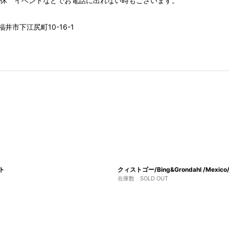
00 水木定休 イベントなどでお電話に出れない時もございます。
井市下江尻町10-16-1
ート
クィストゴー/Bing&Grondahl /Me
在庫数 SOLD OUT