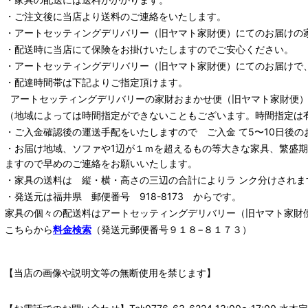
・ご注文後に当店より送料のご連絡をいたします。
・
アートセッティングデリバリー
（旧ヤマト家財便）
にてのお届けの
・配送時に当店にて保険をお掛けいたしますのでご安心ください。
・
アートセッティングデリバリー
（旧ヤマト家財便）
にてのお届けで
・配達時間帯は下記よりご指定頂けます。
アートセッティングデリバリー
の家財おまかせ便
（旧ヤマト家財便）：
（地域によっては時間指定ができないこともございます。時間指定は
・ご入金確認後の運送手配をいたしますので ご入金 て5〜10日後の
・お届け地域、ソファや1辺が１ｍを超えるもの等大きな家具、繁盛
ますので早めのご連絡をお願いいたします。
・家具の送料は 縦・横・高さの三辺の合計によりラ ンク分けされま
・発送元は福井県 郵便番号 918-8173 からです。
家具の個々の配送料は
アートセッティングデリバリー
（旧ヤマト家財
こちらから
料金検索
（発送元郵便番号９１８−８１７３）
【当店の画像や説明文等の無断使用を禁じます】