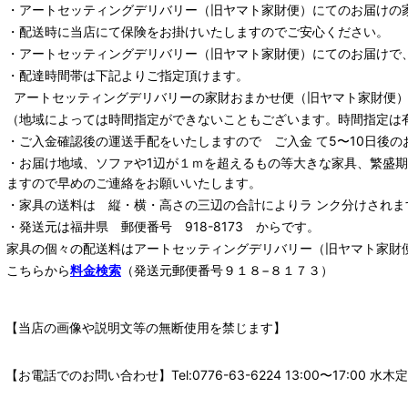
・
アートセッティングデリバリー
（旧ヤマト家財便）
にてのお届けの
・配送時に当店にて保険をお掛けいたしますのでご安心ください。
・
アートセッティングデリバリー
（旧ヤマト家財便）
にてのお届けで
・配達時間帯は下記よりご指定頂けます。
アートセッティングデリバリー
の家財おまかせ便
（旧ヤマト家財便）：
（地域によっては時間指定ができないこともございます。時間指定は
・ご入金確認後の運送手配をいたしますので ご入金 て5〜10日後の
・お届け地域、ソファや1辺が１ｍを超えるもの等大きな家具、繁盛
ますので早めのご連絡をお願いいたします。
・家具の送料は 縦・横・高さの三辺の合計によりラ ンク分けされま
・発送元は福井県 郵便番号 918-8173 からです。
家具の個々の配送料は
アートセッティングデリバリー
（旧ヤマト家財
こちらから
料金検索
（発送元郵便番号９１８−８１７３）
【当店の画像や説明文等の無断使用を禁じます】
【お電話でのお問い合わせ】Tel:0776-63-6224 13:00〜17: