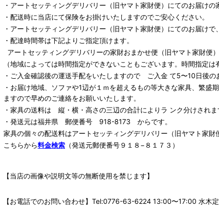
・
アートセッティングデリバリー
（旧ヤマト家財便）
にてのお届けの
・配送時に当店にて保険をお掛けいたしますのでご安心ください。
・
アートセッティングデリバリー
（旧ヤマト家財便）
にてのお届けで
・配達時間帯は下記よりご指定頂けます。
アートセッティングデリバリー
の家財おまかせ便
（旧ヤマト家財便）：
（地域によっては時間指定ができないこともございます。時間指定は
・ご入金確認後の運送手配をいたしますので ご入金 て5〜10日後の
・お届け地域、ソファや1辺が１ｍを超えるもの等大きな家具、繁盛
ますので早めのご連絡をお願いいたします。
・家具の送料は 縦・横・高さの三辺の合計によりラ ンク分けされま
・発送元は福井県 郵便番号 918-8173 からです。
家具の個々の配送料は
アートセッティングデリバリー
（旧ヤマト家財
こちらから
料金検索
（発送元郵便番号９１８−８１７３）
【当店の画像や説明文等の無断使用を禁じます】
【お電話でのお問い合わせ】Tel:0776-63-6224 13:00〜17: