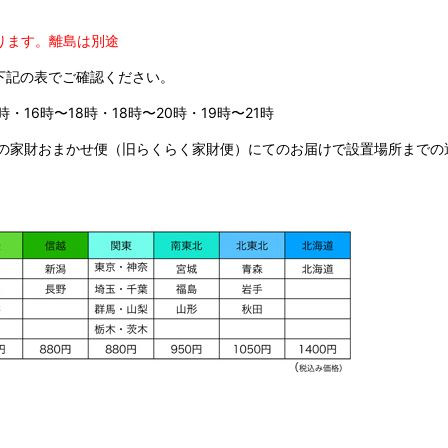
ります。
離島は別途
下記の表でご確認ください。
時・16時〜18時・18時〜20時・19時〜21時
の家財おまかせ便（旧らくらく家財便）にてのお届けで設置場所までの