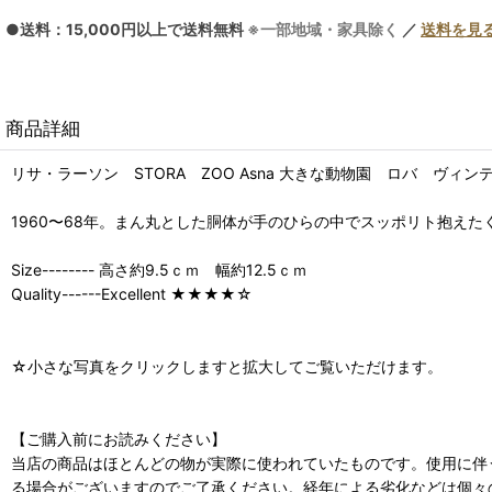
●送料：15,000円以上で送料無料
※一部地域・家具除く
／
送料を見
商品詳細
リサ・ラーソン STORA ZOO Asna 大きな動物園 ロバ ヴィン
1960〜68年。まん丸とした胴体が手のひらの中でスッポリト抱え
Size-------- 高さ約9.5ｃｍ 幅約12.5ｃｍ
Quality------Excellent ★★★★☆
☆小さな写真をクリックしますと拡大してご覧いただけます。
【ご購入前にお読みください】
当店の商品はほとんどの物が実際に使われていたものです。使用に伴
る場合がございますのでご了承ください。経年による劣化などは個々