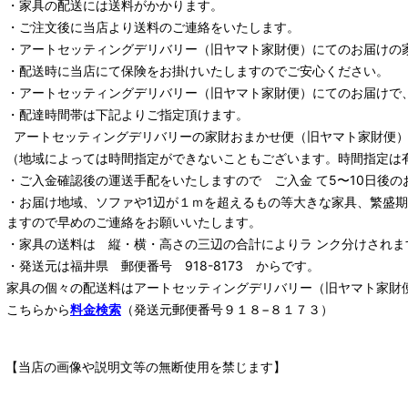
・家具の配送には送料がかかります。
・ご注文後に当店より送料のご連絡をいたします。
・
アートセッティングデリバリー
（旧ヤマト家財便）
にてのお届けの
・配送時に当店にて保険をお掛けいたしますのでご安心ください。
・
アートセッティングデリバリー
（旧ヤマト家財便）
にてのお届けで
・配達時間帯は下記よりご指定頂けます。
アートセッティングデリバリー
の家財おまかせ便
（旧ヤマト家財便）：
（地域によっては時間指定ができないこともございます。時間指定は
・ご入金確認後の運送手配をいたしますので ご入金 て5〜10日後の
・お届け地域、ソファや1辺が１ｍを超えるもの等大きな家具、繁盛
ますので早めのご連絡をお願いいたします。
・家具の送料は 縦・横・高さの三辺の合計によりラ ンク分けされま
・発送元は福井県 郵便番号 918-8173 からです。
家具の個々の配送料は
アートセッティングデリバリー
（旧ヤマト家財
こちらから
料金検索
（発送元郵便番号９１８−８１７３）
【当店の画像や説明文等の無断使用を禁じます】