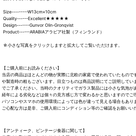
Size---------W13cm×10cm
Quality------Excellent★★★★★
Design-------Gunvor Olin-Gronqvist
Product------ARABIAアラビア社製（フィンランド）
☆小さな写真をクリックしますと拡大してご覧いただけます。
【ご購入前にお読みください】
当店の商品はほとんどの物が実際に北欧の家庭で使われていたもので
や製造時の粗もございます。目立つものは商品説明にてご説明してい
でご了承ください。当時のクオリティでガラス製品には小さな気泡が
経年による劣化などは個々の見方感じ方で変わるかと思いますのでご
パソコンやスマホの使用環境によっては色が違って見える場合もあり
ご心配な方は是非、ご購入前にコンディション等のご確認をお願いい
【アンティーク、ビンテージ食器に関して】