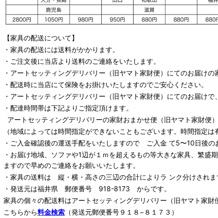
【家具の配送について】
・家具の配送には送料がかかります。
・ご注文後に当店より送料のご連絡をいたします。
・
アートセッティングデリバリー
（旧ヤマト家財便）
にてのお届けの
・配送時に当店にて保険をお掛けいたしますのでご安心ください。
・
アートセッティングデリバリー
（旧ヤマト家財便）
にてのお届けで
・配達時間帯は下記よりご指定頂けます。
アートセッティングデリバリー
の家財おまかせ便
（旧ヤマト家財便）：
（地域によっては時間指定ができないこともございます。時間指定は
・ご入金確認後の運送手配をいたしますので ご入金 て5〜10日後の
・お届け地域、ソファや1辺が１ｍを超えるもの等大きな家具、繁盛
ますので早めのご連絡をお願いいたします。
・家具の送料は 縦・横・高さの三辺の合計によりラ ンク分けされま
・発送元は福井県 郵便番号 918-8173 からです。
家具の個々の配送料は
アートセッティングデリバリー
（旧ヤマト家財
こちらから
料金検索
（発送元郵便番号９１８−８１７３）