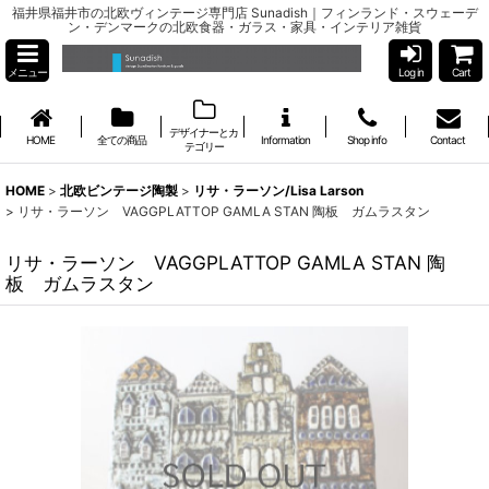
福井県福井市の北欧ヴィンテージ専門店 Sunadish｜フィンランド・スウェーデ
ン・デンマークの北欧食器・ガラス・家具・インテリア雑貨
メニュー
Log in
Cart
デザイナーとカ
HOME
全ての商品
Information
Shop info
Contact
テゴリー
HOME
>
北欧ビンテージ陶製
>
リサ・ラーソン/Lisa Larson
>
リサ・ラーソン VAGGPLATTOP GAMLA STAN 陶板 ガムラスタン
リサ・ラーソン VAGGPLATTOP GAMLA STAN 陶
板 ガムラスタン