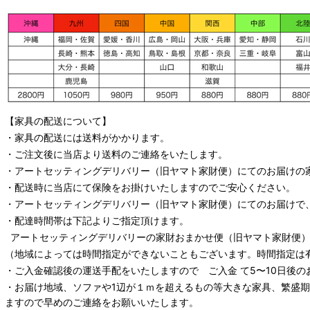
【家具の配送について】
・家具の配送には送料がかかります。
・ご注文後に当店より送料のご連絡をいたします。
・
アートセッティングデリバリー
（旧ヤマト家財便）
にてのお届けの
・配送時に当店にて保険をお掛けいたしますのでご安心ください。
・
アートセッティングデリバリー
（旧ヤマト家財便）
にてのお届けで
・配達時間帯は下記よりご指定頂けます。
アートセッティングデリバリー
の家財おまかせ便
（旧ヤマト家財便）：
（地域によっては時間指定ができないこともございます。時間指定は
・ご入金確認後の運送手配をいたしますので ご入金 て5〜10日後の
・お届け地域、ソファや1辺が１ｍを超えるもの等大きな家具、繁盛
ますので早めのご連絡をお願いいたします。