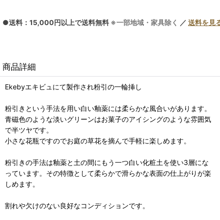
●送料：15,000円以上で送料無料
※一部地域・家具除く
／
送料を見
商品詳細
Ekebyエキビュにて製作され粉引の一輪挿し
粉引きという手法を用い白い釉薬には柔らかな風合いがあります。
青磁色のような淡いグリーンはお菓子のアイシングのような雰囲気
で半ツヤです。
小さな花瓶ですのでお庭の草花を摘んで手軽に楽しめます。
粉引きの手法は釉薬と土の間にもう一つ白い化粧土を使い3層にな
っています。その特徴として柔らかで滑らかな表面の仕上がりが楽
しめます。
割れや欠けのない良好なコンディションです。