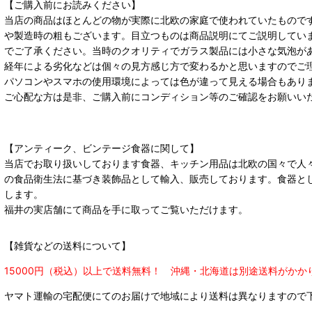
【ご購入前にお読みください】
当店の商品はほとんどの物が実際に北欧の家庭で使われていたもので
や製造時の粗もございます。目立つものは商品説明にてご説明してい
でご了承ください。当時のクオリティでガラス製品には小さな気泡が
経年による劣化などは個々の見方感じ方で変わるかと思いますのでご
パソコンやスマホの使用環境によっては色が違って見える場合もあり
ご心配な方は是非、ご購入前にコンディション等のご確認をお願いい
【アンティーク、ビンテージ食器に関して】
当店でお取り扱いしております食器、キッチン用品は北欧の国々で人
の食品衛生法に基づき装飾品として輸入、販売しております。食器と
します。
福井の実店舗にて商品を手に取ってご覧いただけます。
【雑貨などの送料について】
15000円（税込）以上で送料無料！ 沖縄・北海道は別途送料がかか
ヤマト運輸の宅配便にてのお届けで
地域により送料は異なりますので