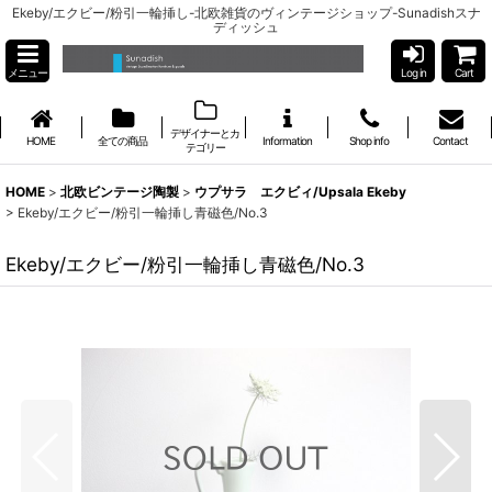
Ekeby/エクビー/粉引一輪挿し-北欧雑貨のヴィンテージショップ-Sunadishスナ
ディッシュ
メニュー
Log in
Cart
デザイナーとカ
HOME
全ての商品
Information
Shop info
Contact
テゴリー
HOME
>
北欧ビンテージ陶製
>
ウプサラ エクビィ/Upsala Ekeby
>
Ekeby/エクビー/粉引一輪挿し青磁色/No.3
Ekeby/エクビー/粉引一輪挿し青磁色/No.3