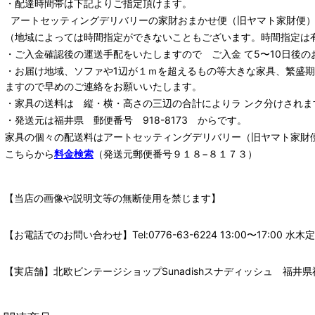
・配達時間帯は下記よりご指定頂けます。
アートセッティングデリバリー
の家財おまかせ便
（旧ヤマト家財便）：
（地域によっては時間指定ができないこともございます。時間指定は
・ご入金確認後の運送手配をいたしますので ご入金 て5〜10日後の
・お届け地域、ソファや1辺が１ｍを超えるもの等大きな家具、繁盛
ますので早めのご連絡をお願いいたします。
・家具の送料は 縦・横・高さの三辺の合計によりラ ンク分けされま
・発送元は福井県 郵便番号 918-8173 からです。
家具の個々の配送料は
アートセッティングデリバリー
（旧ヤマト家財
こちらから
料金検索
（発送元郵便番号９１８−８１７３）
【当店の画像や説明文等の無断使用を禁じます】
【お電話でのお問い合わせ】Tel:0776-63-6224 13:00〜17:
【実店舗】北欧ビンテージショップSunadishスナディッシュ 福井県福