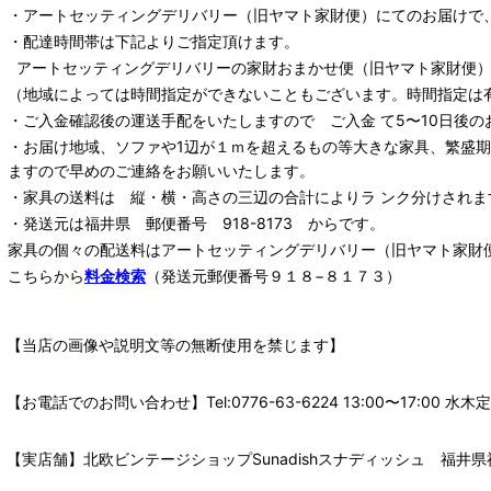
・
アートセッティングデリバリー
（旧ヤマト家財便）
にてのお届けで
・配達時間帯は下記よりご指定頂けます。
アートセッティングデリバリー
の家財おまかせ便
（旧ヤマト家財便）：
（地域によっては時間指定ができないこともございます。時間指定は
・ご入金確認後の運送手配をいたしますので ご入金 て5〜10日後の
・お届け地域、ソファや1辺が１ｍを超えるもの等大きな家具、繁盛
ますので早めのご連絡をお願いいたします。
・家具の送料は 縦・横・高さの三辺の合計によりラ ンク分けされま
・発送元は福井県 郵便番号 918-8173 からです。
家具の個々の配送料は
アートセッティングデリバリー
（旧ヤマト家財
こちらから
料金検索
（発送元郵便番号９１８−８１７３）
【当店の画像や説明文等の無断使用を禁じます】
【お電話でのお問い合わせ】Tel:0776-63-6224 13:00〜17:
【実店舗】北欧ビンテージショップSunadishスナディッシュ 福井県福