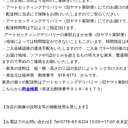
・ご注文後に当店より送料のご連絡をいたします。
・
アートセッティングデリバリー
（旧ヤマト家財便）
にてのお届けの
・配送時に当店にて保険をお掛けいたしますのでご安心ください。
・
アートセッティングデリバリー
（旧ヤマト家財便）
にてのお届けで
・配達時間帯は下記よりご指定頂けます。
アートセッティングデリバリー
の家財おまかせ便
（旧ヤマト家財便）：
（地域によっては時間指定ができないこともございます。時間指定は
・ご入金確認後の運送手配をいたしますので ご入金 て5〜10日後の
・お届け地域、ソファや1辺が１ｍを超えるもの等大きな家具、繁盛
ますので早めのご連絡をお願いいたします。
・家具の送料は 縦・横・高さの三辺の合計によりラ ンク分けされま
・発送元は福井県 郵便番号 918-8173 からです。
家具の個々の配送料は
アートセッティングデリバリー
（旧ヤマト家財
こちらから
料金検索
（発送元郵便番号９１８−８１７３）
【当店の画像や説明文等の無断使用を禁じます】
【お電話でのお問い合わせ】Tel:0776-63-6224 13:00〜17: