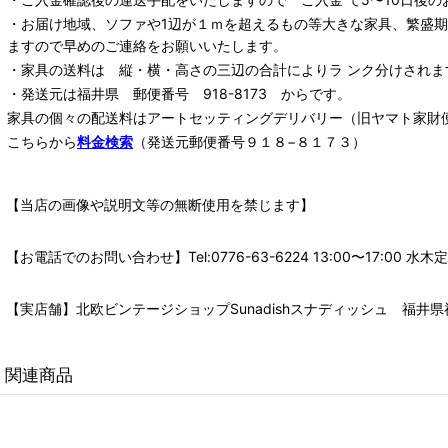
・お届け地域、ソファや1辺が１ｍを超えるもの等大きな家具、繁盛
ますので早めのご連絡をお願いいたします。
・家具の送料は 縦・横・高さの三辺の合計によりラ ンク分けされま
・発送元は福井県 郵便番号 918-8173 からです。
家具の個々の配送料は
アートセッティングデリバリー
（旧ヤマト家財
こちらから
料金検索
（発送元郵便番号９１８−８１７３）
【当店の画像や説明文等の無断使用を禁じます】
【お電話でのお問い合わせ】Tel:0776-63-6224 13:00〜17:
【実店舗】北欧ビンテージショップSunadishスナディッシュ 福井県福
関連商品