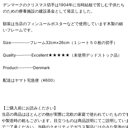
デンマークのクリスマス切手は1904年に当時結核で苦しむ子供たち
のための療養施設の建設基金として発足しました。
額装は当店のフィンユールポスターなどで使用しています木製の細
いフレームです。
Size-----------フレーム32cm×26cm（１シート５０枚の切手）
Quality---------Excellent★★★★★（未使用デッドストック品）
Product---------Denmark
配送はヤマト宅急便（¥600）
【ご購入前にお読みください】
当店の商品はほとんどの物が実際に北欧の家庭で使われていたもので
や製造時の粗もございます。目立つものは商品説明にてご説明してい
でご了承ください。当時のクオリティでガラス製品には小さな気泡が