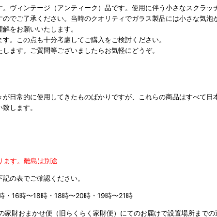
す。ヴィンテージ（アンティーク）品です。使用に伴う小さなスクラッ
すのでご了承ください。当時のクオリティでガラス製品には小さな気泡
理解をお願いいたします。
ます。この点も十分考慮してご購入をご検討ください。
たします。ご質問等ございましたらお気軽にどうぞ。
々が日常的に使用してきたものばかりですが、これらの商品はすべて日
い致します。
ります。
離島は別途
下記の表でご確認ください。
時・16時〜18時・18時〜20時・19時〜21時
の家財おまかせ便（旧らくらく家財便）にてのお届けで設置場所までの