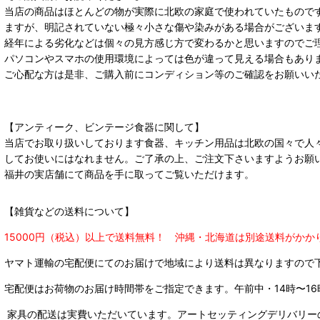
当店の商品はほとんどの物が実際に北欧の家庭で使われていたもので
ますが、明記されていない極々小さな傷や染みがある場合がございま
経年による劣化などは個々の見方感じ方で変わるかと思いますのでご
パソコンやスマホの使用環境によっては色が違って見える場合もあり
ご心配な方は是非、ご購入前にコンディション等のご確認をお願いい
【アンティーク、ビンテージ食器に関して】
当店でお取り扱いしております食器、キッチン用品は北欧の国々で人
してお使いにはなれません。ご了承の上、ご注文下さいますようお願
福井の実店舗にて商品を手に取ってご覧いただけます。
【雑貨などの送料について】
15000円（税込）以上で送料無料！ 沖縄・北海道は別途送料がかか
ヤマト運輸の宅配便にてのお届けで
地域により送料は異なりますので
宅配便はお荷物のお届け時間帯をご指定できます。
午前中・14時〜16
家具の配送は実費いただいています。アートセッティングデリバリー