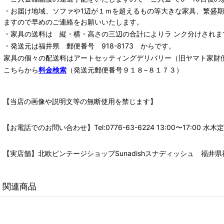
・お届け地域、ソファや1辺が１ｍを超えるもの等大きな家具、繁盛
ますので早めのご連絡をお願いいたします。
・家具の送料は 縦・横・高さの三辺の合計によりラ ンク分けされま
・発送元は福井県 郵便番号 918-8173 からです。
家具の個々の配送料は
アートセッティングデリバリー
（旧ヤマト家財
こちらから
料金検索
（発送元郵便番号９１８−８１７３）
【当店の画像や説明文等の無断使用を禁じます】
【お電話でのお問い合わせ】Tel:0776-63-6224 13:00〜17:
【実店舗】北欧ビンテージショップSunadishスナディッシュ 福井県福
関連商品