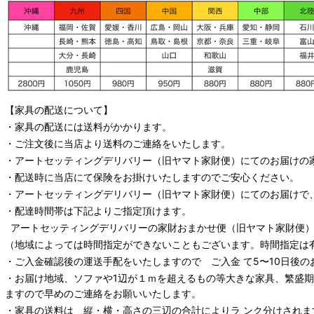
【家具の配送について】
・家具の配送には送料がかかります。
・ご注文後に当店より送料のご連絡をいたします。
・
アートセッティングデリバリー
（旧ヤマト家財便）
にてのお届けの
・配送時に当店にて保険をお掛けいたしますのでご安心ください。
・
アートセッティングデリバリー
（旧ヤマト家財便）
にてのお届けで
・配達時間帯は下記よりご指定頂けます。
アートセッティングデリバリー
の家財おまかせ便
（旧ヤマト家財便）：
（地域によっては時間指定ができないこともございます。時間指定は
・ご入金確認後の運送手配をいたしますので ご入金 て5〜10日後の
・お届け地域、ソファや1辺が１ｍを超えるもの等大きな家具、繁盛
ますので早めのご連絡をお願いいたします。
・家具の送料は 縦・横・高さの三辺の合計によりラ ンク分けされま