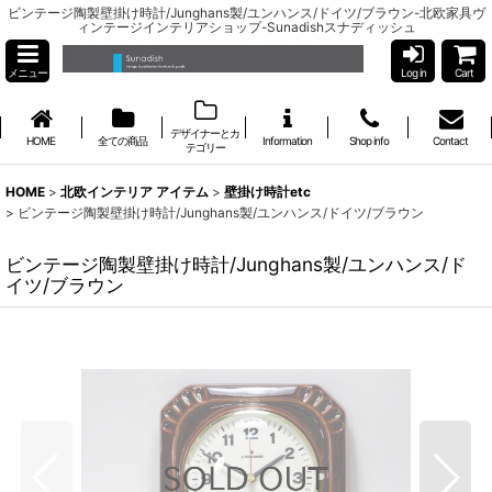
ビンテージ陶製壁掛け時計/Junghans製/ユンハンス/ドイツ/ブラウン-北欧家具ヴ
ィンテージインテリアショップ-Sunadishスナディッシュ
メニュー
Log in
Cart
デザイナーとカ
HOME
全ての商品
Information
Shop info
Contact
テゴリー
HOME
>
北欧インテリア アイテム
>
壁掛け時計etc
>
ビンテージ陶製壁掛け時計/Junghans製/ユンハンス/ドイツ/ブラウン
ビンテージ陶製壁掛け時計/Junghans製/ユンハンス/ド
イツ/ブラウン