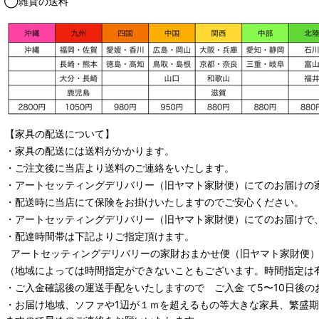
◯雑貨の送料
【家具の配送について】
・家具の配送には送料がかかります。
・ご注文後に当店より送料のご連絡をいたします。
・
アートセッティングデリバリー
（旧ヤマト家財便）
にてのお届けの
・配送時に当店にて保険をお掛けいたしますのでご安心ください。
・
アートセッティングデリバリー
（旧ヤマト家財便）
にてのお届けで
・配達時間帯は下記よりご指定頂けます。
アートセッティングデリバリー
の家財おまかせ便
（旧ヤマト家財便）：
（地域によっては時間指定ができないこともございます。時間指定は
・ご入金確認後の運送手配をいたしますので ご入金 て5〜10日後の
・お届け地域、ソファや1辺が１ｍを超えるもの等大きな家具、繁盛