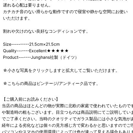
遅れる心配は要りません。
カチカチ音のない滑らかな動作ですので寝室や静かな空間にお使い
いただけます。
割れや欠けのない良好なコンディションです。
Size----------21.5cm×21.5cm
Quality-------Excellent★★★★★
Product-------Junghans社製（ドイツ）
☆小さな写真をクリックしますと拡大してご覧いただけます。
☆こちらの商品はビンテージ/アンティーク品です。
【ご購入前にお読みください】
当店の商品はほとんどの物が実際に北欧の家庭で使われていたもので
や製造時の粗もございます。目立つものは商品説明にてご説明してい
でご了承ください。当時のクオリティでガラス製品には小さな気泡が
経年による劣化などは個々の見方感じ方で変わるかと思いますのでご
パソコンやスマホの使用環境によっては色が違って見える場合もあり