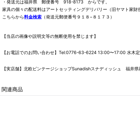
・発送元は福井県 郵便番号 918-8173 からです。
家具の個々の配送料は
アートセッティングデリバリー
（旧ヤマト家財
こちらから
料金検索
（発送元郵便番号９１８−８１７３）
【当店の画像や説明文等の無断使用を禁じます】
【お電話でのお問い合わせ】Tel:0776-63-6224 13:00〜17:
【実店舗】北欧ビンテージショップSunadishスナディッシュ 福井県福
関連商品