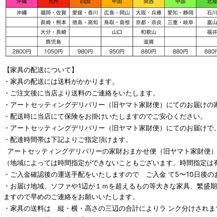
【家具の配送について】
・家具の配送には送料がかかります。
・ご注文後に当店より送料のご連絡をいたします。
・
アートセッティングデリバリー
（旧ヤマト家財便）
にてのお届けの
・配送時に当店にて保険をお掛けいたしますのでご安心ください。
・
アートセッティングデリバリー
（旧ヤマト家財便）
にてのお届けで
・配達時間帯は下記よりご指定頂けます。
アートセッティングデリバリー
の家財おまかせ便
（旧ヤマト家財便）：
（地域によっては時間指定ができないこともございます。時間指定は
・ご入金確認後の運送手配をいたしますので ご入金 て5〜10日後の
・お届け地域、ソファや1辺が１ｍを超えるもの等大きな家具、繁盛
ますので早めのご連絡をお願いいたします。
・家具の送料は 縦・横・高さの三辺の合計によりラ ンク分けされま