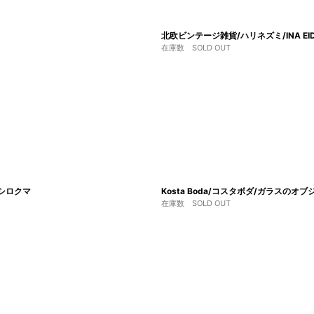
北欧ビンテージ雑貨/ハリネズミ/INA EID
在庫数 SOLD OUT
n/シロクマ
Kosta Boda/コスタボダ/ガラスのオ
在庫数 SOLD OUT