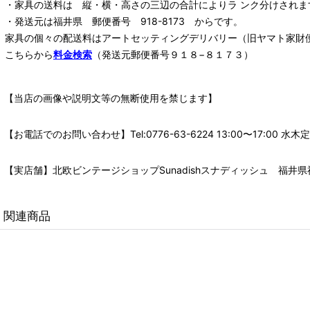
・家具の送料は 縦・横・高さの三辺の合計によりラ ンク分けされま
・発送元は福井県 郵便番号 918-8173 からです。
家具の個々の配送料は
アートセッティングデリバリー
（旧ヤマト家財
こちらから
料金検索
（発送元郵便番号９１８−８１７３）
【当店の画像や説明文等の無断使用を禁じます】
【お電話でのお問い合わせ】Tel:0776-63-6224 13:00〜17:
【実店舗】北欧ビンテージショップSunadishスナディッシュ 福井県福
関連商品