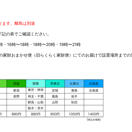
ります。
離島は別途
下記の表でご確認ください。
時・16時〜18時・18時〜20時・19時〜21時
の家財おまかせ便（旧らくらく家財便）にてのお届けで設置場所までの