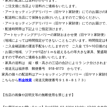
・家具の配送には送料がかかります。
・ご注文後に当店より送料のご連絡をいたします。
・
アートセッティングデリバリー
（旧ヤマト家財便）
にてのお届けの
・配送時に当店にて保険をお掛けいたしますのでご安心ください。
・
アートセッティングデリバリー
（旧ヤマト家財便）
にてのお届けで
・配達時間帯は下記よりご指定頂けます。
アートセッティングデリバリー
の家財おまかせ便
（旧ヤマト家財便）：
（地域によっては時間指定ができないこともございます。時間指定は
・ご入金確認後の運送手配をいたしますので ご入金 て5〜10日後の
・お届け地域、ソファや1辺が１ｍを超えるもの等大きな家具、繁盛
ますので早めのご連絡をお願いいたします。
・家具の送料は 縦・横・高さの三辺の合計によりラ ンク分けされま
・発送元は福井県 郵便番号 918-8173 からです。
家具の個々の配送料は
アートセッティングデリバリー
（旧ヤマト家財
こちらから
料金検索
（発送元郵便番号９１８−８１７３）
【当店の画像や説明文等の無断使用を禁じます】