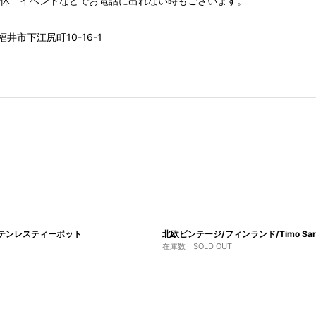
00 水木定休 イベントなどでお電話に出れない時もございます。
井市下江尻町10-16-1
/ステンレスティーポット
北欧ビンテージ/フィンランド/Timo Sa
在庫数 SOLD OUT