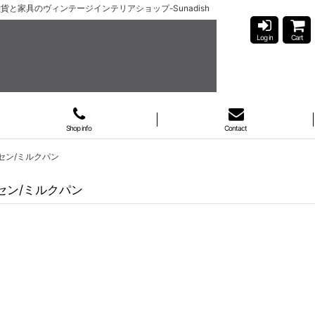
-北欧雑貨と家具のヴィンテージインテリアショップ-Sunadish
Log in
Cart
Shop info
Contact
コブセン/ミルクパン
コブセン/ミルクパン