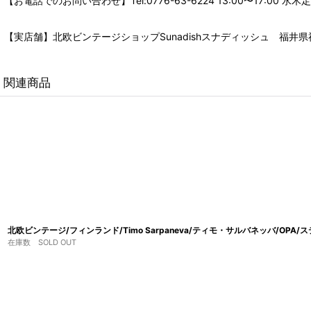
【お電話でのお問い合わせ】Tel:0776-63-6224 13:00〜17:
【実店舗】北欧ビンテージショップSunadishスナディッシュ 福井県福
関連商品
北欧ビンテージ/フィンランド/Timo Sarpaneva/ティモ・サルバネッバ/OPA
在庫数 SOLD OUT