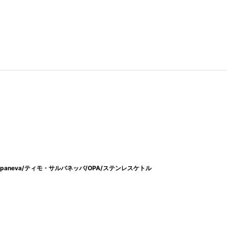
rpaneva/ティモ・サルバネッバ/OPA/ステンレスケトル