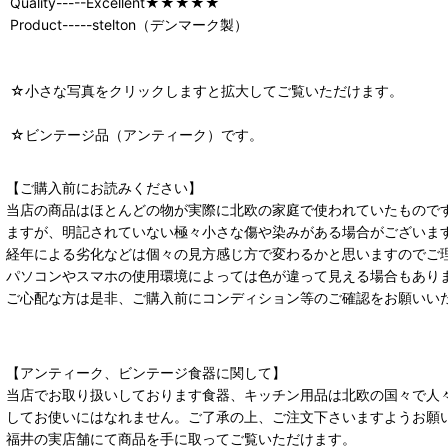
Quality-----Excellent★★★★★
Product-----stelton（デンマーク製）
☆小さな写真をクリックしますと拡大してご覧いただけます。
☆ビンテージ品（アンティーク）です。
【ご購入前にお読みください】
当店の商品はほとんどの物が実際に北欧の家庭で使われていたもので
ますが、明記されていない極々小さな傷や染みがある場合がございま
経年による劣化などは個々の見方感じ方で変わるかと思いますのでご
パソコンやスマホの使用環境によっては色が違って見える場合もあり
ご心配な方は是非、ご購入前にコンディション等のご確認をお願いい
【アンティーク、ビンテージ食器に関して】
当店でお取り扱いしております食器、キッチン用品は北欧の国々で人
してお使いにはなれません。ご了承の上、ご注文下さいますようお願
福井の実店舗にて商品を手に取ってご覧いただけます。