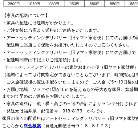
【家具の配送について】
・家具の配送には送料がかかります。
・ご注文後に当店より送料のご連絡をいたします。
・
アートセッティングデリバリー
（旧ヤマト家財便）
にてのお届けの
・配送時に当店にて保険をお掛けいたしますのでご安心ください。
・
アートセッティングデリバリー
（旧ヤマト家財便）
にてのお届けで
・配達時間帯は下記よりご指定頂けます。
アートセッティングデリバリー
の家財おまかせ便
（旧ヤマト家財便）：
（地域によっては時間指定ができないこともございます。時間指定は
・ご入金確認後の運送手配をいたしますので ご入金 て5〜10日後の
・お届け地域、ソファや1辺が１ｍを超えるもの等大きな家具、繁盛
ますので早めのご連絡をお願いいたします。
・家具の送料は 縦・横・高さの三辺の合計によりラ ンク分けされま
・発送元は福井県 郵便番号 918-8173 からです。
家具の個々の配送料は
アートセッティングデリバリー
（旧ヤマト家財
こちらから
料金検索
（発送元郵便番号９１８−８１７３）