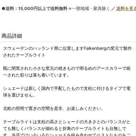
●送料：15,000円以上で送料無料
※一部地域・家具除く
／
送料を見
商品詳細
スウェーデンのハッランド県に位置しますFalkenbergの窯元で製作
されたテーブルライト
既に閉窯された小さな窯元の焼きもので明るめのアースカラーで統
一された彩りは落ち着いています。
シュエードは新しく国内で手配したもので支柱に付けるタイプで電
球を選びません。
北欧の照明で寛ぎの空間を是非、お楽しみください。
テーブルライトは支柱の高さとシェードの大きさとのバランスがと
ても難しくバランスが崩れると折角のテーブルライトも台無しで
す。当店ではいろいろなシェードを組み合わせてベストなものをご