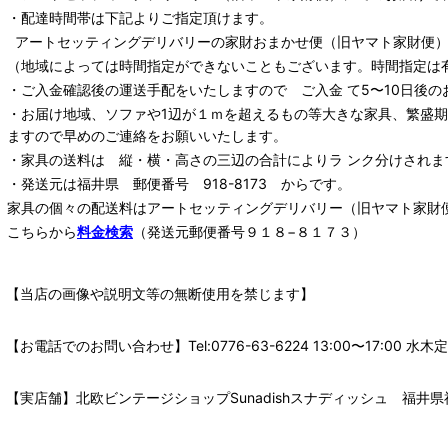
・配達時間帯は下記よりご指定頂けます。
アートセッティングデリバリー
の家財おまかせ便
（旧ヤマト家財便）：
（地域によっては時間指定ができないこともございます。時間指定は
・ご入金確認後の運送手配をいたしますので ご入金 て5〜10日後の
・お届け地域、ソファや1辺が１ｍを超えるもの等大きな家具、繁盛
ますので早めのご連絡をお願いいたします。
・家具の送料は 縦・横・高さの三辺の合計によりラ ンク分けされま
・発送元は福井県 郵便番号 918-8173 からです。
家具の個々の配送料は
アートセッティングデリバリー
（旧ヤマト家財
こちらから
料金検索
（発送元郵便番号９１８−８１７３）
【当店の画像や説明文等の無断使用を禁じます】
【お電話でのお問い合わせ】Tel:0776-63-6224 13:00〜17:
【実店舗】北欧ビンテージショップSunadishスナディッシュ 福井県福