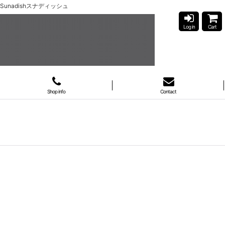
unadishスナディッシュ
Log in
Cart
Shop info
Contact