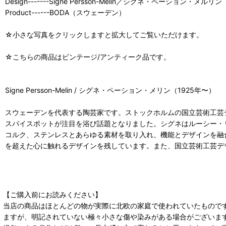
Design-------Signe Persson-Melin／シグネ・ペーション・メルリン
Product------BODA（スウェーデン）
☆小さな写真をクリックしますと拡大してご覧いただけます。
☆こちらの商品はビンテージ/アンティーク品です。
Signe Persson-Melin / シグネ・ペーション・メリン（1925年〜）
スウェーデンを代表する陶芸家です。ストックホルムの国立芸術工芸デ
スパイスポットが注目を浴び話題となりました。シグネはルーシー・
コルク、ステンレスとあらゆる素材を取り入れ、機能とデザインを融合した優れたもの
を超えた心に触れるデザインを残しています。また、国立芸術工芸デ
【ご購入前にお読みください】
当店の商品はほとんどの物が実際に北欧の家庭で使われていたもので
ますが、明記されていない極々小さな傷や染みがある場合がございま