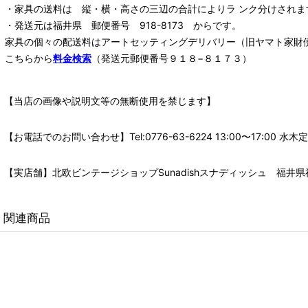
・家具の送料は 縦・横・高さの三辺の合計によりラ ンク分けされま
・発送元は福井県 郵便番号 918-8173 からです。
家具の個々の配送料は
アートセッティングデリバリー
（旧ヤマト家財
こちらから
料金検索
（発送元郵便番号９１８−８１７３）
【当店の画像や説明文等の無断使用を禁じます】
【お電話でのお問い合わせ】Tel:0776-63-6224 13:00〜17:
【実店舗】北欧ビンテージショップSunadishスナディッシュ 福井県福
関連商品