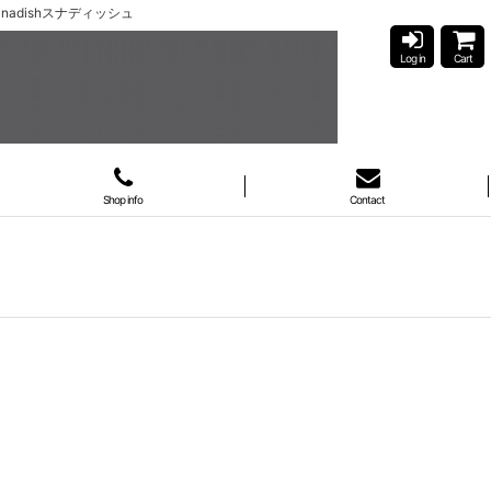
adishスナディッシュ
Log in
Cart
Shop info
Contact