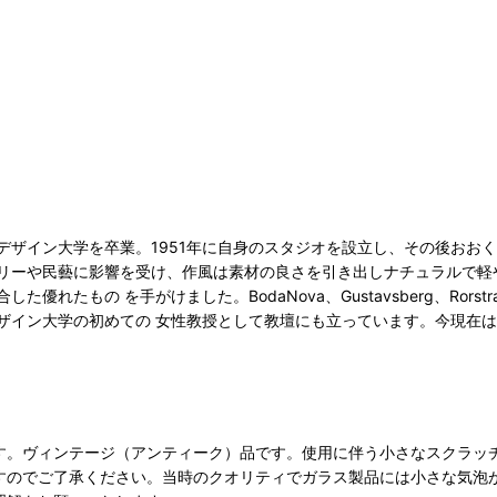
ザイン大学を卒業。1951年に自身のスタジオを設立し、その後おおく
リーや民藝に影響を受け、作風は素材の良さを引き出しナチュラルで軽
 を手がけました。BodaNova、Gustavsberg、Rorstrand、
ザイン大学の初めての 女性教授として教壇にも立っています。今現在
す。ヴィンテージ（アンティーク）品です。使用に伴う小さなスクラッ
すのでご了承ください。当時のクオリティでガラス製品には小さな気泡