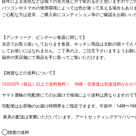
経年による劣化などは個々の見方感じ方で変わるかと思いますのでご
パソコンやスマホの使用環境によっては色が違って見える場合もあり
ご心配な方は是非、ご購入前にコンディション等のご確認をお願いい
【アンティーク、ビンテージ食器に関して】
当店でお取り扱いしております食器、キッチン用品は北欧の国々で人
してお使いにはなれません。ご了承の上、ご注文下さいますようお願
福井の実店舗にて商品を手に取ってご覧いただけます。
【雑貨などの送料について】
15000円（税込）以上で送料無料！ 沖縄・北海道は別途送料がかか
ヤマト運輸の宅配便にてのお届けで
地域により送料は異なりますので
宅配便はお荷物のお届け時間帯をご指定できます。
午前中・14時〜16
家具の配送は実費いただいています。アートセッティングデリバリー
◯雑貨の送料