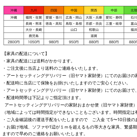
【家具の配送について】
・家具の配送には送料がかかります。
・ご注文後に当店より送料のご連絡をいたします。
・
アートセッティングデリバリー
（旧ヤマト家財便）
にてのお届けの
・配送時に当店にて保険をお掛けいたしますのでご安心ください。
・
アートセッティングデリバリー
（旧ヤマト家財便）
にてのお届けで
・配達時間帯は下記よりご指定頂けます。
アートセッティングデリバリー
の家財おまかせ便
（旧ヤマト家財便）：
（地域によっては時間指定ができないこともございます。時間指定は
・ご入金確認後の運送手配をいたしますので ご入金 て5〜10日後の
・お届け地域、ソファや1辺が１ｍを超えるもの等大きな家具、繁盛
ますので早めのご連絡をお願いいたします。