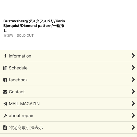
Gustavsberg/グスタフスベリ/Karin
Bjorquist/Diamond pattern/一輪挿
し
在庫数 SOLD OUT
information
Schedule
facebook
Contact
MAIL MAGAZIN
about repair
特定商取引法表示