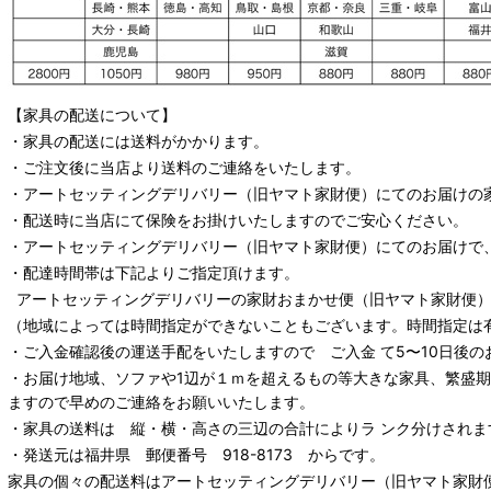
【家具の配送について】
・家具の配送には送料がかかります。
・ご注文後に当店より送料のご連絡をいたします。
・
アートセッティングデリバリー
（旧ヤマト家財便）
にてのお届けの
・配送時に当店にて保険をお掛けいたしますのでご安心ください。
・
アートセッティングデリバリー
（旧ヤマト家財便）
にてのお届けで
・配達時間帯は下記よりご指定頂けます。
アートセッティングデリバリー
の家財おまかせ便
（旧ヤマト家財便）：
（地域によっては時間指定ができないこともございます。時間指定は
・ご入金確認後の運送手配をいたしますので ご入金 て5〜10日後の
・お届け地域、ソファや1辺が１ｍを超えるもの等大きな家具、繁盛
ますので早めのご連絡をお願いいたします。
・家具の送料は 縦・横・高さの三辺の合計によりラ ンク分けされま
・発送元は福井県 郵便番号 918-8173 からです。
家具の個々の配送料は
アートセッティングデリバリー
（旧ヤマト家財