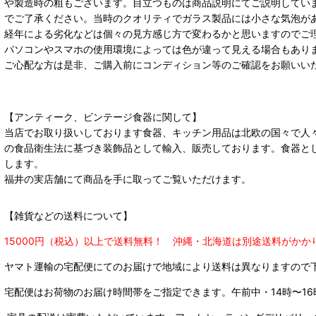
や製造時の粗もございます。目立つものは商品説明にてご説明してい
でご了承ください。当時のクオリティでガラス製品には小さな気泡が
経年による劣化などは個々の見方感じ方で変わるかと思いますのでご
パソコンやスマホの使用環境によっては色が違って見える場合もあり
ご心配な方は是非、ご購入前にコンディション等のご確認をお願いい
【アンティーク、ビンテージ食器に関して】
当店でお取り扱いしております食器、キッチン用品は北欧の国々で人
の食品衛生法に基づき装飾品として輸入、販売しております。食器と
します。
福井の実店舗にて商品を手に取ってご覧いただけます。
【雑貨などの送料について】
15000円（税込）以上で送料無料！ 沖縄・北海道は別途送料がかか
ヤマト運輸の宅配便にてのお届けで
地域により送料は異なりますので
宅配便はお荷物のお届け時間帯をご指定できます。
午前中・14時〜16