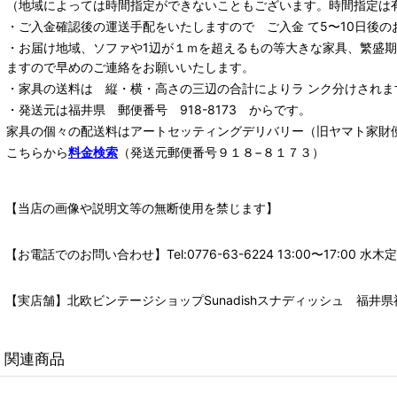
（地域によっては時間指定ができないこともございます。時間指定は
・ご入金確認後の運送手配をいたしますので ご入金 て5〜10日後の
・お届け地域、ソファや1辺が１ｍを超えるもの等大きな家具、繁盛
ますので早めのご連絡をお願いいたします。
・家具の送料は 縦・横・高さの三辺の合計によりラ ンク分けされま
・発送元は福井県 郵便番号 918-8173 からです。
家具の個々の配送料は
アートセッティングデリバリー
（旧ヤマト家財
こちらから
料金検索
（発送元郵便番号９１８−８１７３）
【当店の画像や説明文等の無断使用を禁じます】
【お電話でのお問い合わせ】Tel:0776-63-6224 13:00〜17:
【実店舗】北欧ビンテージショップSunadishスナディッシュ 福井県福
関連商品