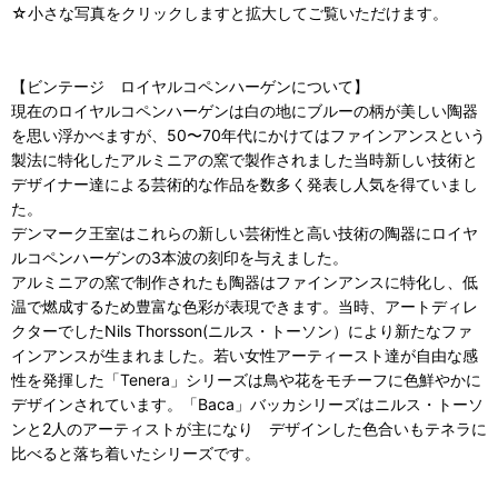
☆小さな写真をクリックしますと拡大してご覧いただけます。
【ビンテージ ロイヤルコペンハーゲンについて】
現在のロイヤルコペンハーゲンは白の地にブルーの柄が美しい陶器
を思い浮かべますが、50〜70年代にかけてはファインアンスという
製法に特化したアルミニアの窯で製作されました当時新しい技術と
デザイナー達による芸術的な作品を数多く発表し人気を得ていまし
た。
デンマーク王室はこれらの新しい芸術性と高い技術の陶器にロイヤ
ルコペンハーゲンの3本波の刻印を与えました。
アルミニアの窯で制作されたも陶器はファインアンスに特化し、低
温で燃成するため豊富な色彩が表現できます。当時、アートディレ
クターでしたNils Thorsson(ニルス・トーソン）により新たなファ
インアンスが生まれました。若い女性アーティースト達が自由な感
性を発揮した「Tenera」シリーズは鳥や花をモチーフに色鮮やかに
デザインされています。「Baca」バッカシリーズはニルス・トーソ
ンと2人のアーティストが主になり デザインした色合いもテネラに
比べると落ち着いたシリーズです。