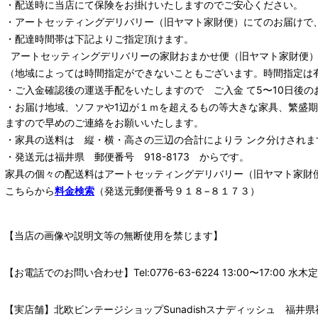
・配送時に当店にて保険をお掛けいたしますのでご安心ください。
・
アートセッティングデリバリー
（旧ヤマト家財便）
にてのお届けで
・配達時間帯は下記よりご指定頂けます。
アートセッティングデリバリー
の家財おまかせ便
（旧ヤマト家財便）：
（地域によっては時間指定ができないこともございます。時間指定は
・ご入金確認後の運送手配をいたしますので ご入金 て5〜10日後の
・お届け地域、ソファや1辺が１ｍを超えるもの等大きな家具、繁盛
ますので早めのご連絡をお願いいたします。
・家具の送料は 縦・横・高さの三辺の合計によりラ ンク分けされま
・発送元は福井県 郵便番号 918-8173 からです。
家具の個々の配送料は
アートセッティングデリバリー
（旧ヤマト家財
こちらから
料金検索
（発送元郵便番号９１８−８１７３）
【当店の画像や説明文等の無断使用を禁じます】
【お電話でのお問い合わせ】Tel:0776-63-6224 13:00〜17:
【実店舗】北欧ビンテージショップSunadishスナディッシュ 福井県福