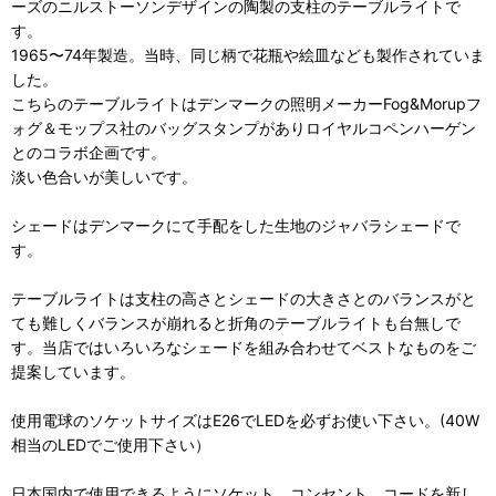
ーズのニルストーソンデザインの陶製の支柱のテーブルライトで
す。
1965〜74年製造。当時、同じ柄で花瓶や絵皿なども製作されていま
した。
こちらのテーブルライトはデンマークの照明メーカーFog&Morupフ
ォグ＆モップス社のバッグスタンプがありロイヤルコペンハーゲン
とのコラボ企画です。
淡い色合いが美しいです。
シェードはデンマークにて手配をした生地のジャバラシェードで
す。
テーブルライトは支柱の高さとシェードの大きさとのバランスがと
ても難しくバランスが崩れると折角のテーブルライトも台無しで
す。当店ではいろいろなシェードを組み合わせてベストなものをご
提案しています。
使用電球のソケットサイズはE26でLEDを必ずお使い下さい。(40W
相当のLEDでご使用下さい）
日本国内で使用できるようにソケット、コンセント、コードを新し