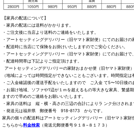
【家具の配送について】
・家具の配送には送料がかかります。
・ご注文後に当店より送料のご連絡をいたします。
・
アートセッティングデリバリー
（旧ヤマト家財便）
にてのお届けの
・配送時に当店にて保険をお掛けいたしますのでご安心ください。
・
アートセッティングデリバリー
（旧ヤマト家財便）
にてのお届けで
・配達時間帯は下記よりご指定頂けます。
アートセッティングデリバリー
の家財おまかせ便
（旧ヤマト家財便）：
（地域によっては時間指定ができないこともございます。時間指定は
・ご入金確認後の運送手配をいたしますので ご入金 て5〜10日後の
・お届け地域、ソファや1辺が１ｍを超えるもの等大きな家具、繁盛
ますので早めのご連絡をお願いいたします。
・家具の送料は 縦・横・高さの三辺の合計によりラ ンク分けされま
・発送元は福井県 郵便番号 918-8173 からです。
家具の個々の配送料は
アートセッティングデリバリー
（旧ヤマト家財
こちらから
料金検索
（発送元郵便番号９１８−８１７３）