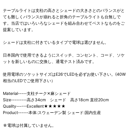
テーブルライトは支柱の高さとシェードの大きさとのバランスがと
ても難しくバランスが崩れると折角のテーブルライトも台無しで
す。当店ではいろいろなシェードを組み合わせてベストなものをご
提案しています。
シェードは支柱に付きているタイプで電球は選びません。
日本国内で使用できるようにスイッチ、コンセント、コード、ソケ
ットを新しいものに交換し、通電テスト済みです。
使用電球のソケットサイズはE26でLEDを必ずお使い下さい。(40W
相当のLEDでご使用下さい）
Material-----支柱チーク✕麻シェード
Size---------高さ34cm シェード 高さ18cm 直径20cm
Quality------Excellent★★★★★
Product------本体:スウェーデン製 シェード:国内生産
☆電球は付属していません。