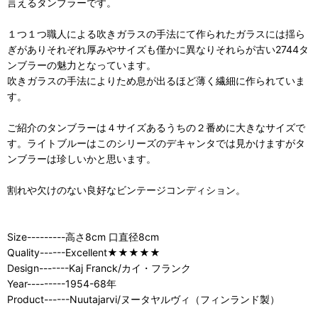
言えるタンブラーです。
１つ１つ職人による吹きガラスの手法にて作られたガラスには揺ら
ぎがありそれぞれ厚みやサイズも僅かに異なりそれらが古い2744タ
ンブラーの魅力となっています。
吹きガラスの手法によりため息が出るほど薄く繊細に作られていま
す。
ご紹介のタンブラーは４サイズあるうちの２番めに大きなサイズで
す。ライトブルーはこのシリーズのデキャンタでは見かけますがタ
ンブラーは珍しいかと思います。
割れや欠けのない良好なビンテージコンディション。
Size---------高さ8cm 口直径8cm
Quality------Excellent★★★★★
Design-------Kaj Franck/カイ・フランク
Year---------1954-68年
Product------Nuutajarvi/ヌータヤルヴィ（フィンランド製）