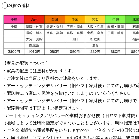
◯雑貨の送料
【家具の配送について】
・家具の配送には送料がかかります。
・ご注文後に当店より送料のご連絡をいたします。
・
アートセッティングデリバリー
（旧ヤマト家財便）
にてのお届けの
・配送時に当店にて保険をお掛けいたしますのでご安心ください。
・
アートセッティングデリバリー
（旧ヤマト家財便）
にてのお届けで
・配達時間帯は下記よりご指定頂けます。
アートセッティングデリバリー
の家財おまかせ便
（旧ヤマト家財便）：
（地域によっては時間指定ができないこともございます。時間指定は
・ご入金確認後の運送手配をいたしますので ご入金 て5〜10日後の
・お届け地域、ソファや1辺が１ｍを超えるもの等大きな家具、繁盛