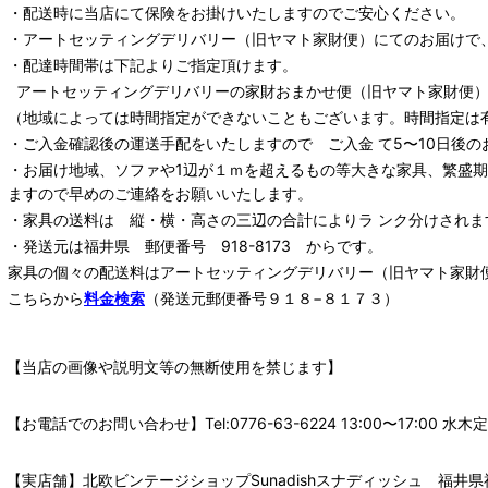
・配送時に当店にて保険をお掛けいたしますのでご安心ください。
・
アートセッティングデリバリー
（旧ヤマト家財便）
にてのお届けで
・配達時間帯は下記よりご指定頂けます。
アートセッティングデリバリー
の家財おまかせ便
（旧ヤマト家財便）：
（地域によっては時間指定ができないこともございます。時間指定は
・ご入金確認後の運送手配をいたしますので ご入金 て5〜10日後の
・お届け地域、ソファや1辺が１ｍを超えるもの等大きな家具、繁盛
ますので早めのご連絡をお願いいたします。
・家具の送料は 縦・横・高さの三辺の合計によりラ ンク分けされま
・発送元は福井県 郵便番号 918-8173 からです。
家具の個々の配送料は
アートセッティングデリバリー
（旧ヤマト家財
こちらから
料金検索
（発送元郵便番号９１８−８１７３）
【当店の画像や説明文等の無断使用を禁じます】
【お電話でのお問い合わせ】Tel:0776-63-6224 13:00〜17:
【実店舗】北欧ビンテージショップSunadishスナディッシュ 福井県福