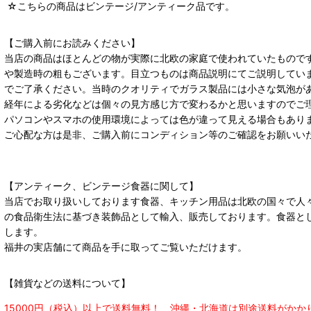
☆こちらの商品はビンテージ/アンティーク品です。
【ご購入前にお読みください】
当店の商品はほとんどの物が実際に北欧の家庭で使われていたもので
や製造時の粗もございます。目立つものは商品説明にてご説明してい
でご了承ください。当時のクオリティでガラス製品には小さな気泡が
経年による劣化などは個々の見方感じ方で変わるかと思いますのでご
パソコンやスマホの使用環境によっては色が違って見える場合もあり
ご心配な方は是非、ご購入前にコンディション等のご確認をお願いい
【アンティーク、ビンテージ食器に関して】
当店でお取り扱いしております食器、キッチン用品は北欧の国々で人
の食品衛生法に基づき装飾品として輸入、販売しております。食器と
します。
福井の実店舗にて商品を手に取ってご覧いただけます。
【雑貨などの送料について】
15000円（税込）以上で送料無料！ 沖縄・北海道は別途送料がかか