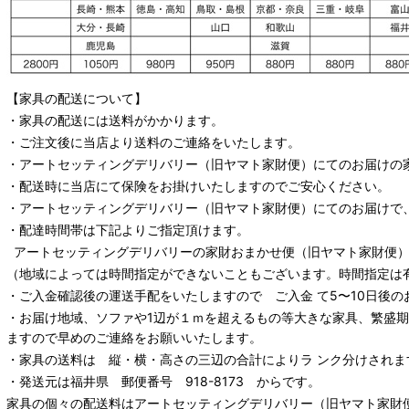
【家具の配送について】
・家具の配送には送料がかかります。
・ご注文後に当店より送料のご連絡をいたします。
・
アートセッティングデリバリー
（旧ヤマト家財便）
にてのお届けの
・配送時に当店にて保険をお掛けいたしますのでご安心ください。
・
アートセッティングデリバリー
（旧ヤマト家財便）
にてのお届けで
・配達時間帯は下記よりご指定頂けます。
アートセッティングデリバリー
の家財おまかせ便
（旧ヤマト家財便）：
（地域によっては時間指定ができないこともございます。時間指定は
・ご入金確認後の運送手配をいたしますので ご入金 て5〜10日後の
・お届け地域、ソファや1辺が１ｍを超えるもの等大きな家具、繁盛
ますので早めのご連絡をお願いいたします。
・家具の送料は 縦・横・高さの三辺の合計によりラ ンク分けされま
・発送元は福井県 郵便番号 918-8173 からです。
家具の個々の配送料は
アートセッティングデリバリー
（旧ヤマト家財