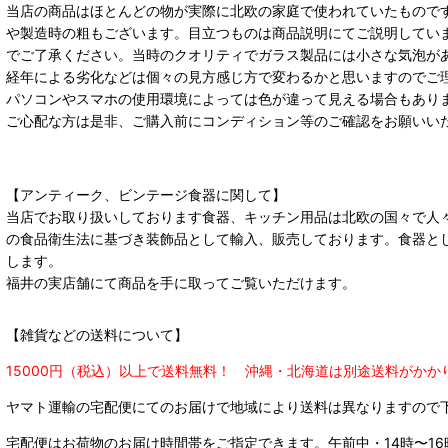
当店の商品はほとんどの物が実際に北欧の家庭で使われていたもので
や製造時の粗もございます。目立つものは商品説明にてご説明してい
でご了承ください。当時のクオリティでガラス製品には小さな気泡が
経年による劣化などは個々の見方感じ方で変わるかと思いますのでご
パソコンやスマホの使用環境によっては色が違って見える場合もあり
ご心配な方は是非、ご購入前にコンディション等のご確認をお願いい
【アンティーク、ビンテージ食器に関して】
当店でお取り扱いしております食器、キッチン用品は北欧の国々で人
の食品衛生法に基づき装飾品として輸入、販売しております。食器と
します。
福井の実店舗にて商品を手に取ってご覧いただけます。
【雑貨などの送料について】
15000円（税込）以上で送料無料！ 沖縄・北海道は別途送料がかか
ヤマト運輸の宅配便にてのお届けで
地域により送料は異なりますので
宅配便はお荷物のお届け時間帯をご指定できます。
午前中・14時〜16