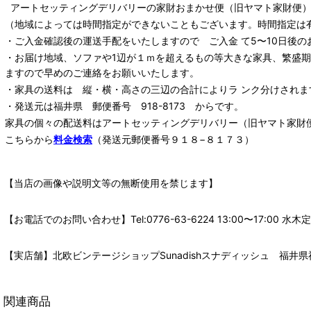
アートセッティングデリバリー
の家財おまかせ便
（旧ヤマト家財便）：
（地域によっては時間指定ができないこともございます。時間指定は
・ご入金確認後の運送手配をいたしますので ご入金 て5〜10日後の
・お届け地域、ソファや1辺が１ｍを超えるもの等大きな家具、繁盛
ますので早めのご連絡をお願いいたします。
・家具の送料は 縦・横・高さの三辺の合計によりラ ンク分けされま
・発送元は福井県 郵便番号 918-8173 からです。
家具の個々の配送料は
アートセッティングデリバリー
（旧ヤマト家財
こちらから
料金検索
（発送元郵便番号９１８−８１７３）
【当店の画像や説明文等の無断使用を禁じます】
【お電話でのお問い合わせ】Tel:0776-63-6224 13:00〜17:
【実店舗】北欧ビンテージショップSunadishスナディッシュ 福井県福
関連商品