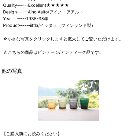
Quality------Excellent★★★★★
Design------Aino Aalto/アイノ・アアルト
Year--------1935-38年
Product------iittla/イッタラ（フィンランド製）
☆小さな写真をクリックしますと拡大してご覧いただけます。
☆こちらの商品はビンテージ/アンティーク品です。
他の写真
【ご購入前にお読みください】