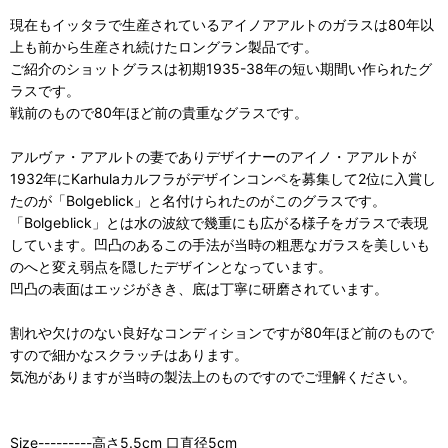
現在もイッタラで生産されているアイノアアルトのガラスは80年以
上も前から生産され続けたロングラン製品です。
ご紹介のショットグラスは初期1935-38年の短い期間い作られたグ
ラスです。
戦前のもので80年ほど前の貴重なグラスです。
アルヴァ・アアルトの妻でありデザイナーのアイノ・アアルトが
1932年にKarhulaカルフラがデザインコンペを募集して2位に入賞し
たのが「Bolgeblick」と名付けられたのがこのグラスです。
「Bolgeblick」とは水の波紋で幾重にも広がる様子をガラスで表現
しています。凹凸のあるこの手法が当時の粗悪なガラスを美しいも
のへと変え弱点を隠したデザインとなっています。
凹凸の表面はエッジがきき、底は丁寧に研磨されています。
割れや欠けのない良好なコンディションですが80年ほど前のもので
すので細かなスクラッチはあります。
気泡がありますが当時の製法上のものですのでご理解ください。
Size---------高さ5.5cm 口直径5cm