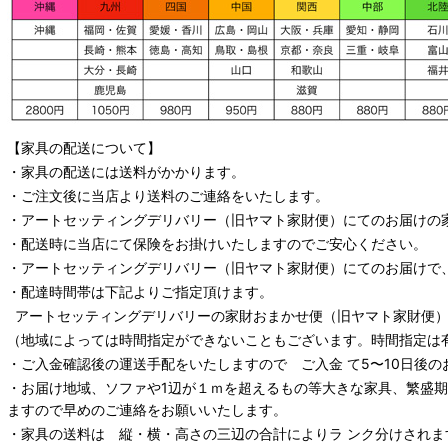
【家具の配送について】
・家具の配送には送料がかかります。
・ご注文後に当店より送料のご連絡をいたします。
・
アートセッティングデリバリー
（旧ヤマト家財便）
にてのお届けの
・配送時に当店にて保険をお掛けいたしますのでご安心ください。
・
アートセッティングデリバリー
（旧ヤマト家財便）
にてのお届けで
・配達時間帯は下記よりご指定頂けます。
アートセッティングデリバリー
の家財おまかせ便
（旧ヤマト家財便）：
（地域によっては時間指定ができないこともございます。時間指定は
・ご入金確認後の運送手配をいたしますので ご入金 て5〜10日後の
・お届け地域、ソファや1辺が１ｍを超えるもの等大きな家具、繁盛
ますので早めのご連絡をお願いいたします。
・家具の送料は 縦・横・高さの三辺の合計によりラ ンク分けされま