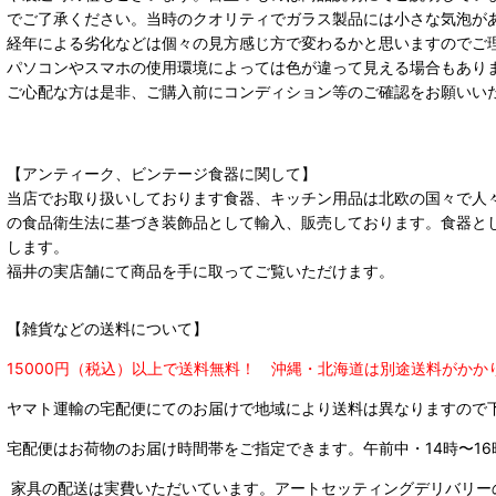
でご了承ください。当時のクオリティでガラス製品には小さな気泡が
経年による劣化などは個々の見方感じ方で変わるかと思いますのでご
パソコンやスマホの使用環境によっては色が違って見える場合もあり
ご心配な方は是非、ご購入前にコンディション等のご確認をお願いい
【アンティーク、ビンテージ食器に関して】
当店でお取り扱いしております食器、キッチン用品は北欧の国々で人
の食品衛生法に基づき装飾品として輸入、販売しております。食器と
します。
福井の実店舗にて商品を手に取ってご覧いただけます。
【雑貨などの送料について】
15000円（税込）以上で送料無料！ 沖縄・北海道は別途送料がかか
ヤマト運輸の宅配便にてのお届けで
地域により送料は異なりますので
宅配便はお荷物のお届け時間帯をご指定できます。
午前中・14時〜16
家具の配送は実費いただいています。アートセッティングデリバリー