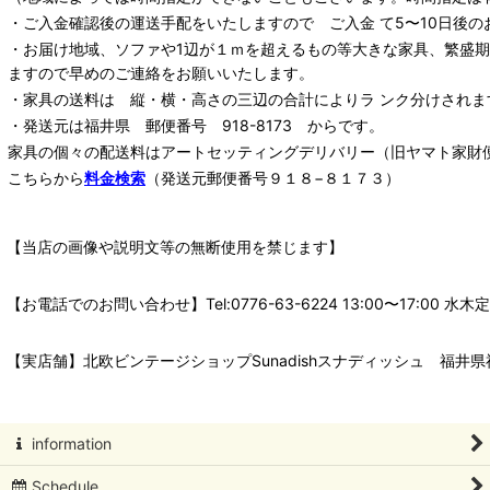
・ご入金確認後の運送手配をいたしますので ご入金 て5〜10日後の
・お届け地域、ソファや1辺が１ｍを超えるもの等大きな家具、繁盛
ますので早めのご連絡をお願いいたします。
・家具の送料は 縦・横・高さの三辺の合計によりラ ンク分けされま
・発送元は福井県 郵便番号 918-8173 からです。
家具の個々の配送料は
アートセッティングデリバリー
（旧ヤマト家財
こちらから
料金検索
（発送元郵便番号９１８−８１７３）
【当店の画像や説明文等の無断使用を禁じます】
【お電話でのお問い合わせ】Tel:0776-63-6224 13:00〜17:
【実店舗】北欧ビンテージショップSunadishスナディッシュ 福井県福
information
Schedule