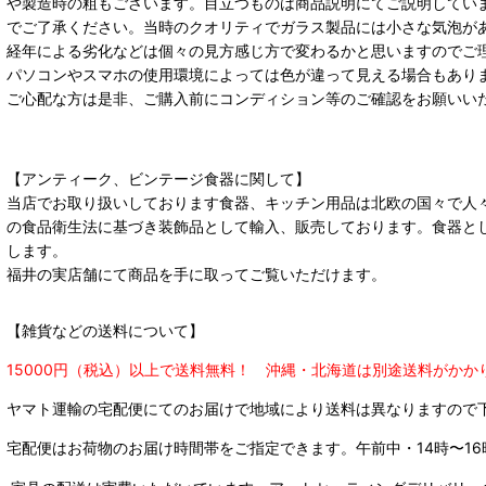
や製造時の粗もございます。目立つものは商品説明にてご説明してい
でご了承ください。当時のクオリティでガラス製品には小さな気泡が
経年による劣化などは個々の見方感じ方で変わるかと思いますのでご
パソコンやスマホの使用環境によっては色が違って見える場合もあり
ご心配な方は是非、ご購入前にコンディション等のご確認をお願いい
【アンティーク、ビンテージ食器に関して】
当店でお取り扱いしております食器、キッチン用品は北欧の国々で人
の食品衛生法に基づき装飾品として輸入、販売しております。食器と
します。
福井の実店舗にて商品を手に取ってご覧いただけます。
【雑貨などの送料について】
15000円（税込）以上で送料無料！ 沖縄・北海道は別途送料がかか
ヤマト運輸の宅配便にてのお届けで
地域により送料は異なりますので
宅配便はお荷物のお届け時間帯をご指定できます。
午前中・14時〜16