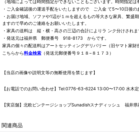
（地域によっては時間指定ができないこともございます。時間指定は
・ご入金確認後の運送手配をいたしますので ご入金 て5〜10日後の
・お届け地域、ソファや1辺が１ｍを超えるもの等大きな家具、繁盛
ますので早めのご連絡をお願いいたします。
・家具の送料は 縦・横・高さの三辺の合計によりラ ンク分けされま
・発送元は福井県 郵便番号 918-8173 からです。
家具の個々の配送料は
アートセッティングデリバリー
（旧ヤマト家財
こちらから
料金検索
（発送元郵便番号９１８−８１７３）
【当店の画像や説明文等の無断使用を禁じます】
【お電話でのお問い合わせ】Tel:0776-63-6224 13:00〜17:
【実店舗】北欧ビンテージショップSunadishスナディッシュ 福井県福
関連商品