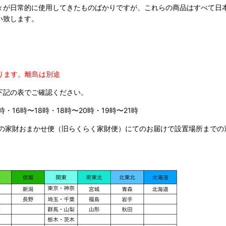
々が日常的に使用してきたものばかりですが、これらの商品はすべて日
い致します。
ります。
離島は別途
下記の表でご確認ください。
時・16時〜18時・18時〜20時・19時〜21時
の家財おまかせ便（旧らくらく家財便）にてのお届けで設置場所までの