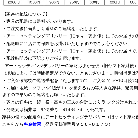
【家具の配送について】
・家具の配送には送料がかかります。
・ご注文後に当店より送料のご連絡をいたします。
・
アートセッティングデリバリー
（旧ヤマト家財便）
にてのお届けの
・配送時に当店にて保険をお掛けいたしますのでご安心ください。
・
アートセッティングデリバリー
（旧ヤマト家財便）
にてのお届けで
・配達時間帯は下記よりご指定頂けます。
アートセッティングデリバリー
の家財おまかせ便
（旧ヤマト家財便）：
（地域によっては時間指定ができないこともございます。時間指定は
・ご入金確認後の運送手配をいたしますので ご入金 て5〜10日後の
・お届け地域、ソファや1辺が１ｍを超えるもの等大きな家具、繁盛
ますので早めのご連絡をお願いいたします。
・家具の送料は 縦・横・高さの三辺の合計によりラ ンク分けされま
・発送元は福井県 郵便番号 918-8173 からです。
家具の個々の配送料は
アートセッティングデリバリー
（旧ヤマト家財
こちらから
料金検索
（発送元郵便番号９１８−８１７３）