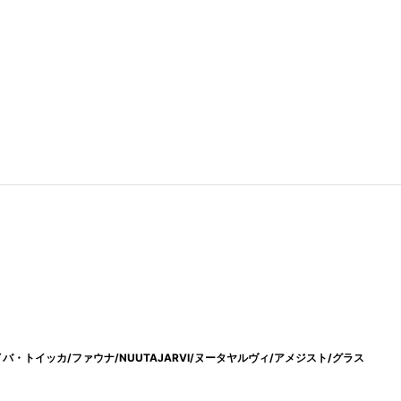
/オイバ・トイッカ/ファウナ/NUUTAJARVI/ヌータヤルヴィ/アメジスト/グラス