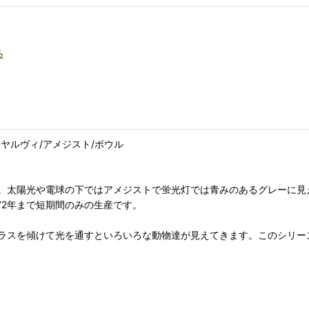
る
/ヌータヤルヴィ/アメジスト/ボウル
。太陽光や電球の下ではアメジストで蛍光灯では青みのあるグレーに見
-72年まで短期間のみの生産です。
ラスを傾けて光を通すといろいろな動物達が見えてきます。このシリー