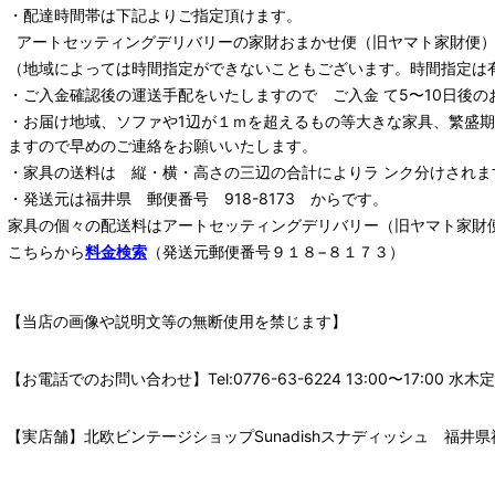
・配達時間帯は下記よりご指定頂けます。
アートセッティングデリバリー
の家財おまかせ便
（旧ヤマト家財便）：
（地域によっては時間指定ができないこともございます。時間指定は
・ご入金確認後の運送手配をいたしますので ご入金 て5〜10日後の
・お届け地域、ソファや1辺が１ｍを超えるもの等大きな家具、繁盛
ますので早めのご連絡をお願いいたします。
・家具の送料は 縦・横・高さの三辺の合計によりラ ンク分けされま
・発送元は福井県 郵便番号 918-8173 からです。
家具の個々の配送料は
アートセッティングデリバリー
（旧ヤマト家財
こちらから
料金検索
（発送元郵便番号９１８−８１７３）
【当店の画像や説明文等の無断使用を禁じます】
【お電話でのお問い合わせ】Tel:0776-63-6224 13:00〜17:
【実店舗】北欧ビンテージショップSunadishスナディッシュ 福井県福