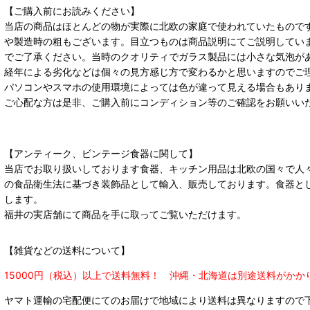
【ご購入前にお読みください】
当店の商品はほとんどの物が実際に北欧の家庭で使われていたもので
や製造時の粗もございます。目立つものは商品説明にてご説明してい
でご了承ください。当時のクオリティでガラス製品には小さな気泡が
経年による劣化などは個々の見方感じ方で変わるかと思いますのでご
パソコンやスマホの使用環境によっては色が違って見える場合もあり
ご心配な方は是非、ご購入前にコンディション等のご確認をお願いい
【アンティーク、ビンテージ食器に関して】
当店でお取り扱いしております食器、キッチン用品は北欧の国々で人
の食品衛生法に基づき装飾品として輸入、販売しております。食器と
します。
福井の実店舗にて商品を手に取ってご覧いただけます。
【雑貨などの送料について】
15000円（税込）以上で送料無料！ 沖縄・北海道は別途送料がかか
ヤマト運輸の宅配便にてのお届けで
地域により送料は異なりますので