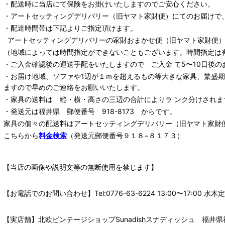
・配送時に当店にて保険をお掛けいたしますのでご安心ください。
・
アートセッティングデリバリー
（旧ヤマト家財便）
にてのお届けで
・配達時間帯は下記よりご指定頂けます。
アートセッティングデリバリー
の家財おまかせ便
（旧ヤマト家財便）：
（地域によっては時間指定ができないこともございます。時間指定は
・ご入金確認後の運送手配をいたしますので ご入金 て5〜10日後の
・お届け地域、ソファや1辺が１ｍを超えるもの等大きな家具、繁盛
ますので早めのご連絡をお願いいたします。
・家具の送料は 縦・横・高さの三辺の合計によりラ ンク分けされま
・発送元は福井県 郵便番号 918-8173 からです。
家具の個々の配送料は
アートセッティングデリバリー
（旧ヤマト家財
こちらから
料金検索
（発送元郵便番号９１８−８１７３）
【当店の画像や説明文等の無断使用を禁じます】
【お電話でのお問い合わせ】Tel:0776-63-6224 13:00〜17:
【実店舗】北欧ビンテージショップSunadishスナディッシュ 福井県福