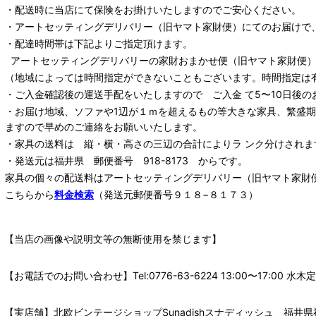
・配送時に当店にて保険をお掛けいたしますのでご安心ください。
・
アートセッティングデリバリー
（旧ヤマト家財便）
にてのお届けで
・配達時間帯は下記よりご指定頂けます。
アートセッティングデリバリー
の家財おまかせ便
（旧ヤマト家財便）：
（地域によっては時間指定ができないこともございます。時間指定は
・ご入金確認後の運送手配をいたしますので ご入金 て5〜10日後の
・お届け地域、ソファや1辺が１ｍを超えるもの等大きな家具、繁盛
ますので早めのご連絡をお願いいたします。
・家具の送料は 縦・横・高さの三辺の合計によりラ ンク分けされま
・発送元は福井県 郵便番号 918-8173 からです。
家具の個々の配送料は
アートセッティングデリバリー
（旧ヤマト家財
こちらから
料金検索
（発送元郵便番号９１８−８１７３）
【当店の画像や説明文等の無断使用を禁じます】
【お電話でのお問い合わせ】Tel:0776-63-6224 13:00〜17:
【実店舗】北欧ビンテージショップSunadishスナディッシュ 福井県福