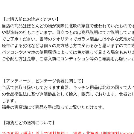
【ご購入前にお読みください】
当店の商品はほとんどの物が実際に北欧の家庭で使われていたもので
や製造時の粗もございます。目立つものは商品説明にてご説明してい
でご了承ください。当時のクオリティでガラス製品には小さな気泡が
経年による劣化などは個々の見方感じ方で変わるかと思いますのでご
パソコンやスマホの使用環境によっては色が違って見える場合もあり
ご心配な方は是非、ご購入前にコンディション等のご確認をお願いい
【アンティーク、ビンテージ食器に関して】
当店でお取り扱いしております食器、キッチン用品は北欧の国々で人
の食品衛生法に基づき装飾品として輸入、販売しております。食器と
します。
福井の実店舗にて商品を手に取ってご覧いただけます。
【雑貨などの送料について】
15000円（税込）以上で送料無料！ 沖縄・北海道は別途送料がかか