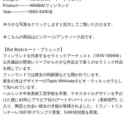
Product-------ARABIA/フィンランド
Year----------1960-64年頃
☆小さな写真をクリックしますと拡大してご覧いただけます。
☆こちらの商品はビンテージ/アンティーク品です。
【Rut Bryk/ルート・ブリュック】
フィンランドを代表するセラミックアーティスト（1916-1999年）
公共施設の壁画レリーフから小さな作品まで多くのセラミック作品
を残しています。
フィンランドでは彼女の回顧展なども開かれています。
彼女の夫はデザイナーのTapio Wirkkalaタピオ・ウィルッカラとし
て知られています。
ヘルシンキ中央美術工芸学校を卒業、テキスタイルデザインを手が
けた後に42年にアラビア社のアートデパートメント（美術部門）に
入り、陶芸と出会い彼女の才能が発揮されました。ミラノ・トリエ
ンナーレ1951年グランプリ受賞、54年特別賞を受賞。