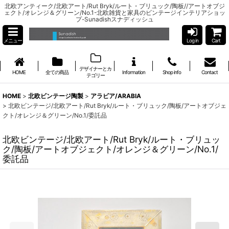
北欧アンティーク/北欧アート/Rut Bryk/ルート・ブリュック/陶板//アートオブジ
ェクト/オレンジ＆グリーン/No.1-北欧雑貨と家具のビンテージインテリアショッ
プ-Sunadishスナディッシュ
メニュー
Log in
Cart
デザイナーとカ
HOME
全ての商品
Information
Shop info
Contact
テゴリー
HOME
>
北欧ビンテージ陶製
>
アラビア/ARABIA
>
北欧ビンテージ/北欧アート/Rut Bryk/ルート・ブリュック/陶板/アートオブジェ
クト/オレンジ＆グリーン/No.1/委託品
北欧ビンテージ/北欧アート/Rut Bryk/ルート・ブリュッ
ク/陶板/アートオブジェクト/オレンジ＆グリーン/No.1/
委託品