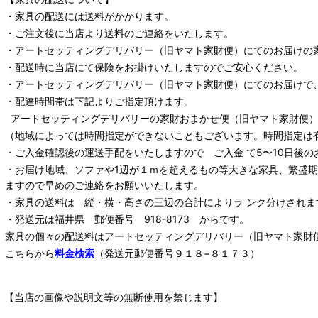
・家具の配送には送料がかかります。
・ご注文後に当店より送料のご連絡をいたします。
・
アートセッティングデリバリー
（旧ヤマト家財便）
にてのお届けの
・配送時に当店にて保険をお掛けいたしますのでご安心ください。
・
アートセッティングデリバリー
（旧ヤマト家財便）
にてのお届けで
・配達時間帯は下記よりご指定頂けます。
アートセッティングデリバリー
の家財おまかせ便
（旧ヤマト家財便）：
（地域によっては時間指定ができないこともございます。時間指定は
・ご入金確認後の運送手配をいたしますので ご入金 て5〜10日後の
・お届け地域、ソファや1辺が１ｍを超えるもの等大きな家具、繁盛
ますので早めのご連絡をお願いいたします。
・家具の送料は 縦・横・高さの三辺の合計によりラ ンク分けされま
・発送元は福井県 郵便番号 918-8173 からです。
家具の個々の配送料は
アートセッティングデリバリー
（旧ヤマト家財
こちらから
料金検索
（発送元郵便番号９１８−８１７３）
【当店の画像や説明文等の無断使用を禁じます】