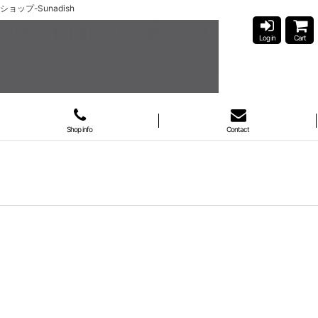
プ-Sunadish
Log in
Cart
Shop info
Contact