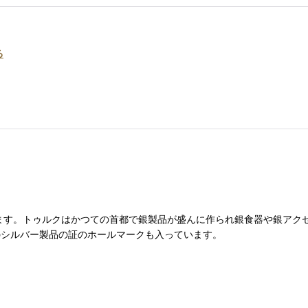
る
います。トゥルクはかつての首都で銀製品が盛んに作られ銀食器や銀ア
のシルバー製品の証のホールマークも入っています。