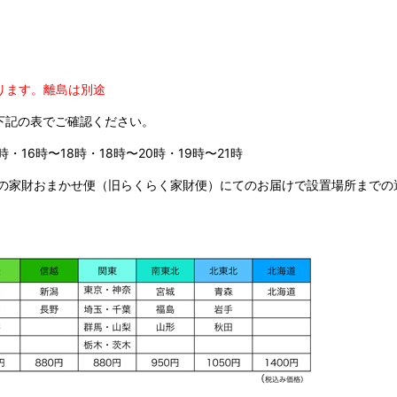
ります。
離島は別途
下記の表でご確認ください。
時・16時〜18時・18時〜20時・19時〜21時
の家財おまかせ便（旧らくらく家財便）にてのお届けで設置場所までの