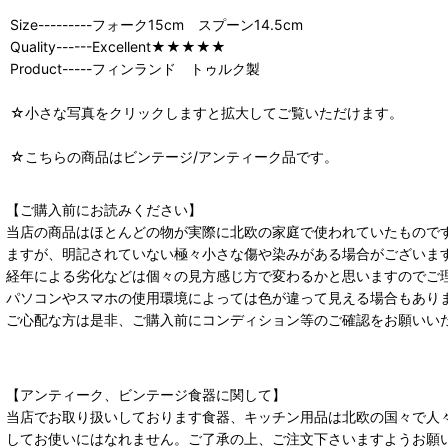
Size---------フォーク15cm スプーン14.5cm
Quality------Excellent★★★★★
Product-----フィンランド トゥルク製
☆小さな写真をクリックしますと拡大してご覧いただけます。
☆こちらの商品はビンテージ/アンティーク品です。
【ご購入前にお読みください】
当店の商品はほとんどの物が実際に北欧の家庭で使われていたもので
ますが、明記されていない極々小さな傷や染みがある場合がございま
経年による劣化などは個々の見方感じ方で変わるかと思いますのでご
パソコンやスマホの使用環境によっては色が違って見える場合もあり
ご心配な方は是非、ご購入前にコンディション等のご確認をお願いい
【アンティーク、ビンテージ食器に関して】
当店でお取り扱いしております食器、キッチン用品は北欧の国々で人
してお使いにはなれません。ご了承の上、ご注文下さいますようお願