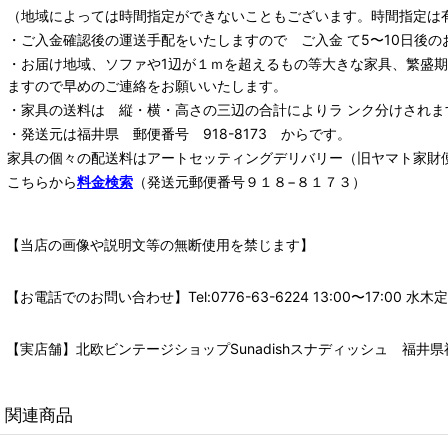
（地域によっては時間指定ができないこともございます。時間指定は
・ご入金確認後の運送手配をいたしますので ご入金 て5〜10日後の
・お届け地域、ソファや1辺が１ｍを超えるもの等大きな家具、繁盛
ますので早めのご連絡をお願いいたします。
・家具の送料は 縦・横・高さの三辺の合計によりラ ンク分けされま
・発送元は福井県 郵便番号 918-8173 からです。
家具の個々の配送料は
アートセッティングデリバリー
（旧ヤマト家財
こちらから
料金検索
（発送元郵便番号９１８−８１７３）
【当店の画像や説明文等の無断使用を禁じます】
【お電話でのお問い合わせ】Tel:0776-63-6224 13:00〜17:
【実店舗】北欧ビンテージショップSunadishスナディッシュ 福井県福
関連商品