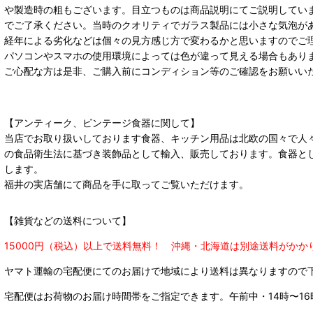
や製造時の粗もございます。目立つものは商品説明にてご説明してい
でご了承ください。当時のクオリティでガラス製品には小さな気泡が
経年による劣化などは個々の見方感じ方で変わるかと思いますのでご
パソコンやスマホの使用環境によっては色が違って見える場合もあり
ご心配な方は是非、ご購入前にコンディション等のご確認をお願いい
【アンティーク、ビンテージ食器に関して】
当店でお取り扱いしております食器、キッチン用品は北欧の国々で人
の食品衛生法に基づき装飾品として輸入、販売しております。食器と
します。
福井の実店舗にて商品を手に取ってご覧いただけます。
【雑貨などの送料について】
15000円（税込）以上で送料無料！ 沖縄・北海道は別途送料がかか
ヤマト運輸の宅配便にてのお届けで
地域により送料は異なりますので
宅配便はお荷物のお届け時間帯をご指定できます。
午前中・14時〜16