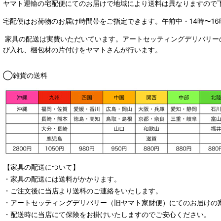
ヤマト運輸の宅配便にてのお届けで
地域により送料は異なりますので
宅配便はお荷物のお届け時間帯をご指定できます。
午前中・14時〜16
家具の配送は実費いただいています。アートセッティングデリバリー
び入れ、梱包材の片付けをヤマトさんが行います。
◯雑貨の送料
【家具の配送について】
・家具の配送には送料がかかります。
・ご注文後に当店より送料のご連絡をいたします。
・
アートセッティングデリバリー
（旧ヤマト家財便）
にてのお届けの
・配送時に当店にて保険をお掛けいたしますのでご安心ください。