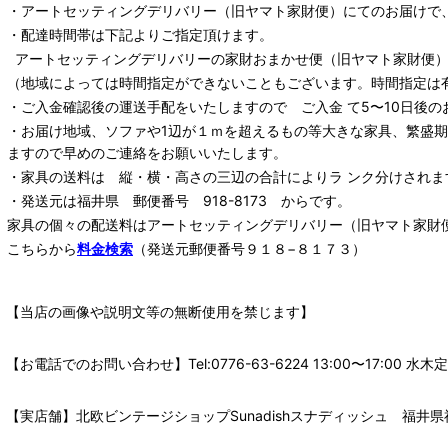
・
アートセッティングデリバリー
（旧ヤマト家財便）
にてのお届けで
・配達時間帯は下記よりご指定頂けます。
アートセッティングデリバリー
の家財おまかせ便
（旧ヤマト家財便）：
（地域によっては時間指定ができないこともございます。時間指定は
・ご入金確認後の運送手配をいたしますので ご入金 て5〜10日後の
・お届け地域、ソファや1辺が１ｍを超えるもの等大きな家具、繁盛
ますので早めのご連絡をお願いいたします。
・家具の送料は 縦・横・高さの三辺の合計によりラ ンク分けされま
・発送元は福井県 郵便番号 918-8173 からです。
家具の個々の配送料は
アートセッティングデリバリー
（旧ヤマト家財
こちらから
料金検索
（発送元郵便番号９１８−８１７３）
【当店の画像や説明文等の無断使用を禁じます】
【お電話でのお問い合わせ】Tel:0776-63-6224 13:00〜17:
【実店舗】北欧ビンテージショップSunadishスナディッシュ 福井県福