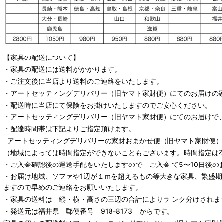
【家具の配送について】
・家具の配送には送料がかかります。
・ご注文後に当店より送料のご連絡をいたします。
・
アートセッティングデリバリー
（旧ヤマト家財便）
にてのお届けの
・配送時に当店にて保険をお掛けいたしますのでご安心ください。
・
アートセッティングデリバリー
（旧ヤマト家財便）
にてのお届けで
・配達時間帯は下記よりご指定頂けます。
アートセッティングデリバリー
の家財おまかせ便
（旧ヤマト家財便）：
（地域によっては時間指定ができないこともございます。時間指定は
・ご入金確認後の運送手配をいたしますので ご入金 て5〜10日後の
・お届け地域、ソファや1辺が１ｍを超えるもの等大きな家具、繁盛
ますので早めのご連絡をお願いいたします。
・家具の送料は 縦・横・高さの三辺の合計によりラ ンク分けされま
・発送元は福井県 郵便番号 918-8173 からです。