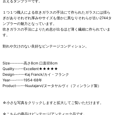
言えるタンブラーです。
１つ１つ職人による吹きガラスの手法にて作られたガラスには揺ら
ぎがありそれぞれ厚みやサイズも僅かに異なりそれらが古い2744タ
ンブラーの魅力となっています。
吹きガラスの手法によりため息が出るほど薄く繊細に作られていま
す。
割れや欠けのない良好なビンテージコンディション。
Size---------高さ8cm 口直径8cm
Quality------Excellent★★★★★
Design-------Kaj Franck/カイ・フランク
Year---------1954-68年
Product------Nuutajarvi/ヌータヤルヴィ（フィンランド製）
☆小さな写真をクリックしますと拡大してご覧いただけます。
☆こちらの商品はビンテージ/アンティーク品です。