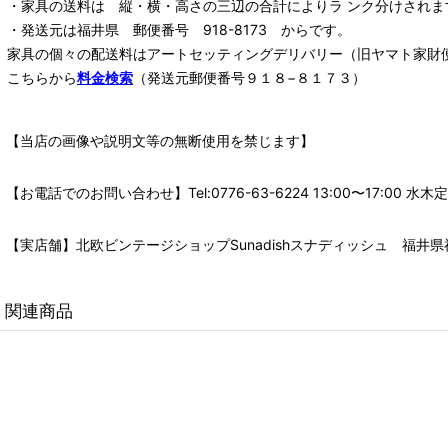
・家具の送料は 縦・横・高さの三辺の合計によりラ ンク分けされま
・発送元は福井県 郵便番号 918-8173 からです。
家具の個々の配送料は
アートセッティングデリバリー
（旧ヤマト家財
こちらから
料金検索
（発送元郵便番号９１８−８１７３）
【当店の画像や説明文等の無断使用を禁じます】
【お電話でのお問い合わせ】Tel:0776-63-6224 13:00〜17:
【実店舗】北欧ビンテージショップSunadishスナディッシュ 福井県福
関連商品