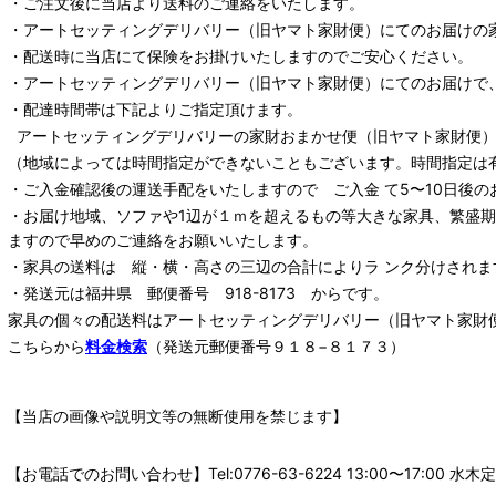
・ご注文後に当店より送料のご連絡をいたします。
・
アートセッティングデリバリー
（旧ヤマト家財便）
にてのお届けの
・配送時に当店にて保険をお掛けいたしますのでご安心ください。
・
アートセッティングデリバリー
（旧ヤマト家財便）
にてのお届けで
・配達時間帯は下記よりご指定頂けます。
アートセッティングデリバリー
の家財おまかせ便
（旧ヤマト家財便）：
（地域によっては時間指定ができないこともございます。時間指定は
・ご入金確認後の運送手配をいたしますので ご入金 て5〜10日後の
・お届け地域、ソファや1辺が１ｍを超えるもの等大きな家具、繁盛
ますので早めのご連絡をお願いいたします。
・家具の送料は 縦・横・高さの三辺の合計によりラ ンク分けされま
・発送元は福井県 郵便番号 918-8173 からです。
家具の個々の配送料は
アートセッティングデリバリー
（旧ヤマト家財
こちらから
料金検索
（発送元郵便番号９１８−８１７３）
【当店の画像や説明文等の無断使用を禁じます】
【お電話でのお問い合わせ】Tel:0776-63-6224 13:00〜17: