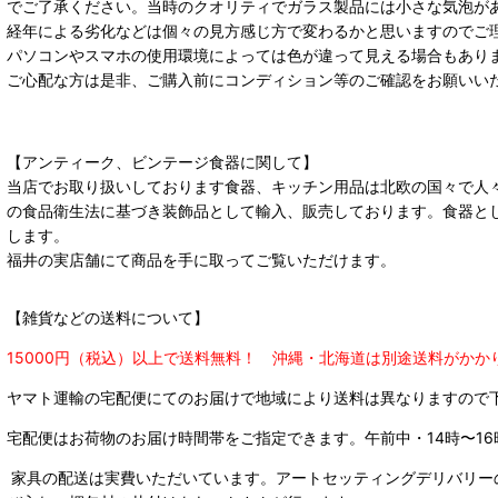
でご了承ください。当時のクオリティでガラス製品には小さな気泡が
経年による劣化などは個々の見方感じ方で変わるかと思いますのでご
パソコンやスマホの使用環境によっては色が違って見える場合もあり
ご心配な方は是非、ご購入前にコンディション等のご確認をお願いい
【アンティーク、ビンテージ食器に関して】
当店でお取り扱いしております食器、キッチン用品は北欧の国々で人
の食品衛生法に基づき装飾品として輸入、販売しております。食器と
します。
福井の実店舗にて商品を手に取ってご覧いただけます。
【雑貨などの送料について】
15000円（税込）以上で送料無料！ 沖縄・北海道は別途送料がかか
ヤマト運輸の宅配便にてのお届けで
地域により送料は異なりますので
宅配便はお荷物のお届け時間帯をご指定できます。
午前中・14時〜16
家具の配送は実費いただいています。アートセッティングデリバリー