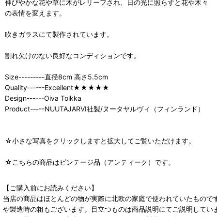
伸びやかな花や草に木がレリーフされ、日の光に照らすと花や木々
の表情を変えます。
吹きガラスにて製作されています。
割れ欠けのない良好なコンディションです。
Size---------直径8cm 高さ5.5cm
Quality------Excellent★★★★★
Design------Oiva Toikka
Product-----NUUTAJARVI社製/ヌータヤルヴィ（フィンランド）
☆小さな写真をクリックしますと拡大してご覧いただけます。
☆こちらの商品はビンテージ品（アンティーク）です。
【ご購入前にお読みください】
当店の商品はほとんどの物が実際に北欧の家庭で使われていたもので
や製造時の粗もございます。目立つものは商品説明にてご説明してい