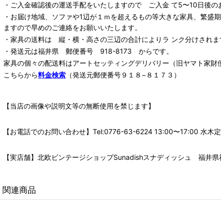
・ご入金確認後の運送手配をいたしますので ご入金 て5〜10日後の
・お届け地域、ソファや1辺が１ｍを超えるもの等大きな家具、繁盛
ますので早めのご連絡をお願いいたします。
・家具の送料は 縦・横・高さの三辺の合計によりラ ンク分けされま
・発送元は福井県 郵便番号 918-8173 からです。
家具の個々の配送料は
アートセッティングデリバリー
（旧ヤマト家財
こちらから
料金検索
（発送元郵便番号９１８−８１７３）
【当店の画像や説明文等の無断使用を禁じます】
【お電話でのお問い合わせ】Tel:0776-63-6224 13:00〜17:
【実店舗】北欧ビンテージショップSunadishスナディッシュ 福井県福
関連商品