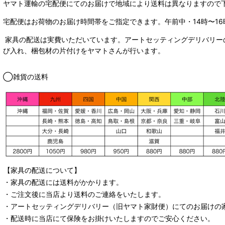
ヤマト運輸の宅配便にてのお届けで
地域により送料は異なりますので
宅配便はお荷物のお届け時間帯をご指定できます。
午前中・14時〜16
家具の配送は実費いただいています。アートセッティングデリバリー
び入れ、梱包材の片付けをヤマトさんが行います。
◯雑貨の送料
【家具の配送について】
・家具の配送には送料がかかります。
・ご注文後に当店より送料のご連絡をいたします。
・
アートセッティングデリバリー
（旧ヤマト家財便）
にてのお届けの
・配送時に当店にて保険をお掛けいたしますのでご安心ください。