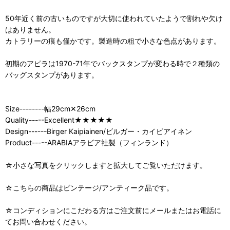
50年近く前の古いものですが大切に使われていたようで割れや欠け
はありません。
カトラリーの痕も僅かです。製造時の粗で小さな色点があります。
初期のアピラは1970-71年でバックスタンプが変わる時で２種類の
バッグスタンプがあります。
Size--------幅29cm✕26cm
Quality-----Excellent★★★★★
Design------Birger Kaipiainen/ビルガー・カイピアイネン
Product-----ARABIAアラビア社製（フィンランド）
☆小さな写真をクリックしますと拡大してご覧いただけます。
☆こちらの商品はビンテージ/アンティーク品です。
☆コンディションにこだわる方はご注文前にメールまたはお電話に
てお問い合わせください。