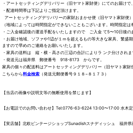
・
アートセッティングデリバリー
（旧ヤマト家財便）
にてのお届けで
・配達時間帯は下記よりご指定頂けます。
アートセッティングデリバリー
の家財おまかせ便
（旧ヤマト家財便）：
（地域によっては時間指定ができないこともございます。時間指定は
・ご入金確認後の運送手配をいたしますので ご入金 て5〜10日後の
・お届け地域、ソファや1辺が１ｍを超えるもの等大きな家具、繁盛
ますので早めのご連絡をお願いいたします。
・家具の送料は 縦・横・高さの三辺の合計によりラ ンク分けされま
・発送元は福井県 郵便番号 918-8173 からです。
家具の個々の配送料は
アートセッティングデリバリー
（旧ヤマト家財
こちらから
料金検索
（発送元郵便番号９１８−８１７３）
【当店の画像や説明文等の無断使用を禁じます】
【お電話でのお問い合わせ】Tel:0776-63-6224 13:00〜17:
【実店舗】北欧ビンテージショップSunadishスナディッシュ 福井県福