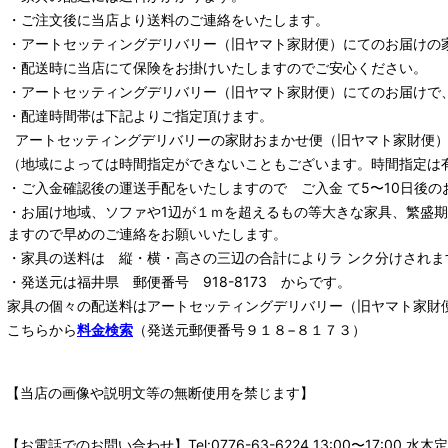
・ご注文後に当店より送料のご連絡をいたします。
・
アートセッティングデリバリー
（旧ヤマト家財便）
にてのお届けの
・配送時に当店にて保険をお掛けいたしますのでご安心ください。
・
アートセッティングデリバリー
（旧ヤマト家財便）
にてのお届けで
・配達時間帯は下記よりご指定頂けます。
アートセッティングデリバリー
の家財おまかせ便
（旧ヤマト家財便）：
（地域によっては時間指定ができないこともございます。時間指定は
・ご入金確認後の運送手配をいたしますので ご入金 て5〜10日後の
・お届け地域、ソファや1辺が１ｍを超えるもの等大きな家具、繁盛
ますので早めのご連絡をお願いいたします。
・家具の送料は 縦・横・高さの三辺の合計によりラ ンク分けされま
・発送元は福井県 郵便番号 918-8173 からです。
家具の個々の配送料は
アートセッティングデリバリー
（旧ヤマト家財
こちらから
料金検索
（発送元郵便番号９１８−８１７３）
【当店の画像や説明文等の無断使用を禁じます】
【お電話でのお問い合わせ】Tel:0776-63-6224 13:00〜17: