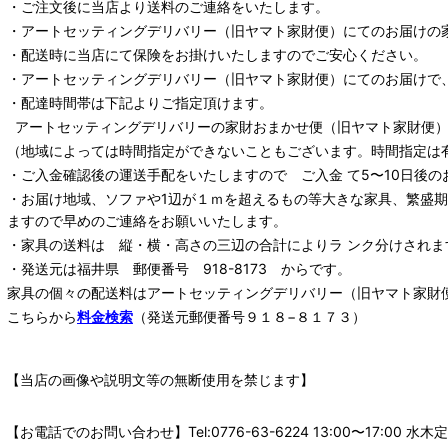
・ご注文後に当店より送料のご連絡をいたします。
・
アートセッティングデリバリー
（旧ヤマト家財便）
にてのお届けの
・配送時に当店にて保険をお掛けいたしますのでご安心ください。
・
アートセッティングデリバリー
（旧ヤマト家財便）
にてのお届けで
・配達時間帯は下記よりご指定頂けます。
アートセッティングデリバリー
の家財おまかせ便
（旧ヤマト家財便）：
（地域によっては時間指定ができないこともございます。時間指定は
・ご入金確認後の運送手配をいたしますので ご入金 て5〜10日後の
・お届け地域、ソファや1辺が１ｍを超えるもの等大きな家具、繁盛
ますので早めのご連絡をお願いいたします。
・家具の送料は 縦・横・高さの三辺の合計によりラ ンク分けされま
・発送元は福井県 郵便番号 918-8173 からです。
家具の個々の配送料は
アートセッティングデリバリー
（旧ヤマト家財
こちらから
料金検索
（発送元郵便番号９１８−８１７３）
【当店の画像や説明文等の無断使用を禁じます】
【お電話でのお問い合わせ】Tel:0776-63-6224 13:00〜17: