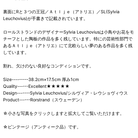
裏面にRと３つの王冠／Ａｔｌｊｅ（アトリエ）／SL(Sylvia
Leuchovius)が手書きで記載されています。
ロールストランドのデザイナーSylvia Leuchoviusは小鳥やお花をモ
チーフとした陶板の作品を多く残しています。特にの芸術性部門で
あるＡｔｌｊｅ（アトリエ）にて北欧らしい夢のある作品を多く残
しています。
割れ、欠けのない良好なコンディションです。
Size---------38.2cm×17.5cm 厚み1cm
Quality------Excellent★★★★★
Design-------Sylvia Leuchovius/シルヴィア・レウショヴィウス
Product------Rorstrand（スウェーデン）
☆小さな写真をクリックしますと拡大してご覧いただけます。
☆ビンテージ（アンティーク品）です。