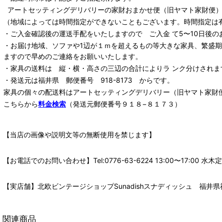
アートセッティングデリバリー
の家財おまかせ便
（旧ヤマト家財便）：
（地域によっては時間指定ができないこともございます。時間指定は
・ご入金確認後の運送手配をいたしますので ご入金 て5〜10日後の
・お届け地域、ソファや1辺が１ｍを超えるもの等大きな家具、繁盛
ますので早めのご連絡をお願いいたします。
・家具の送料は 縦・横・高さの三辺の合計によりラ ンク分けされま
・発送元は福井県 郵便番号 918-8173 からです。
家具の個々の配送料は
アートセッティングデリバリー
（旧ヤマト家財
こちらから
料金検索
（発送元郵便番号９１８−８１７３）
【当店の画像や説明文等の無断使用を禁じます】
【お電話でのお問い合わせ】Tel:0776-63-6224 13:00〜17:
【実店舗】北欧ビンテージショップSunadishスナディッシュ 福井県福
関連商品