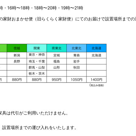
時・16時〜18時・18時〜20時・19時〜21時
の家財おまかせ便（旧らくらく家財便）にてのお届けで設置場所までの
家具は代引がご利用いただけません。
、設置場所までの運び入れをいたします。