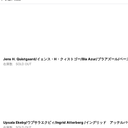
Jens H. Quistgaard/イェンス・H・クィストゴー/Bla Azur/ブラアズール/ベー
在庫数 SOLD OUT
Upsala Ekeby/ウプサラエクビィ/Ingrid Atterberg /イングリッド アッテルバ
在庫数 SOLD OUT