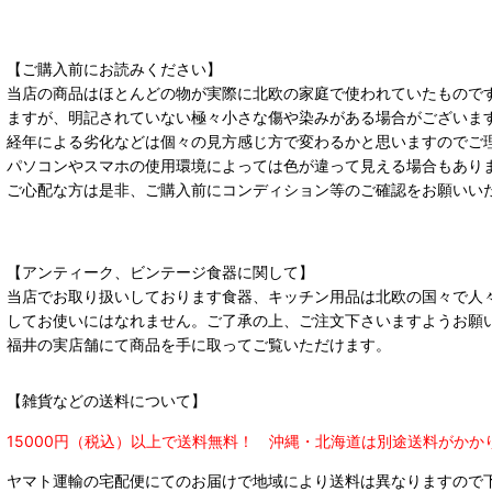
【ご購入前にお読みください】
当店の商品はほとんどの物が実際に北欧の家庭で使われていたもので
ますが、明記されていない極々小さな傷や染みがある場合がございま
経年による劣化などは個々の見方感じ方で変わるかと思いますのでご
パソコンやスマホの使用環境によっては色が違って見える場合もあり
ご心配な方は是非、ご購入前にコンディション等のご確認をお願いい
【アンティーク、ビンテージ食器に関して】
当店でお取り扱いしております食器、キッチン用品は北欧の国々で人
してお使いにはなれません。ご了承の上、ご注文下さいますようお願
福井の実店舗にて商品を手に取ってご覧いただけます。
【雑貨などの送料について】
15000円（税込）以上で送料無料！ 沖縄・北海道は別途送料がかか
ヤマト運輸の宅配便にてのお届けで
地域により送料は異なりますので