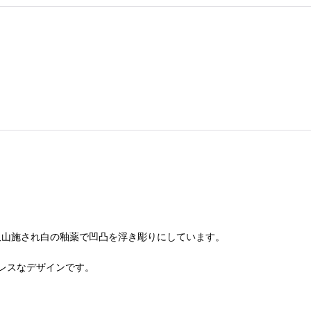
な花が沢山施され白の釉薬で凹凸を浮き彫りにしています。
レスなデザインです。