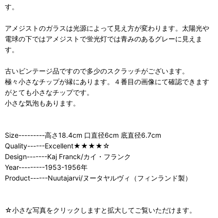
す。
アメジストのガラスは光源によって見え方が変わります。太陽光や
電球の下ではアメジストで蛍光灯では青みのあるグレーに見えま
す。
古いビンテージ品ですので多少のスクラッチがございます。
極々小さなチップが縁にあります。４番目の画像にて確認できます
がとても小さなチップです。
小さな気泡もあります。
Size---------高さ18.4cm 口直径6cm 底直径6.7cm
Quality------Excellent★★★★☆
Design-------Kaj Franck/カイ・フランク
Year---------1953-1956年
Product------Nuutajarvi/ヌータヤルヴィ（フィンランド製）
☆小さな写真をクリックしますと拡大してご覧いただけます。