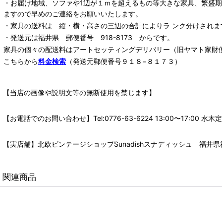
・お届け地域、ソファや1辺が１ｍを超えるもの等大きな家具、繁盛
ますので早めのご連絡をお願いいたします。
・家具の送料は 縦・横・高さの三辺の合計によりラ ンク分けされま
・発送元は福井県 郵便番号 918-8173 からです。
家具の個々の配送料は
アートセッティングデリバリー
（旧ヤマト家財
こちらから
料金検索
（発送元郵便番号９１８−８１７３）
【当店の画像や説明文等の無断使用を禁じます】
【お電話でのお問い合わせ】Tel:0776-63-6224 13:00〜17:
【実店舗】北欧ビンテージショップSunadishスナディッシュ 福井県福
関連商品