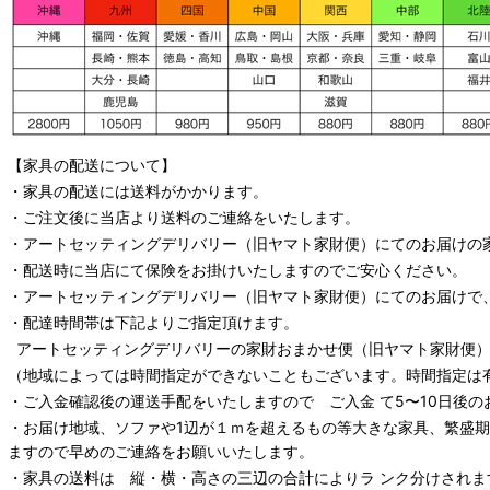
【家具の配送について】
・家具の配送には送料がかかります。
・ご注文後に当店より送料のご連絡をいたします。
・
アートセッティングデリバリー
（旧ヤマト家財便）
にてのお届けの
・配送時に当店にて保険をお掛けいたしますのでご安心ください。
・
アートセッティングデリバリー
（旧ヤマト家財便）
にてのお届けで
・配達時間帯は下記よりご指定頂けます。
アートセッティングデリバリー
の家財おまかせ便
（旧ヤマト家財便）：
（地域によっては時間指定ができないこともございます。時間指定は
・ご入金確認後の運送手配をいたしますので ご入金 て5〜10日後の
・お届け地域、ソファや1辺が１ｍを超えるもの等大きな家具、繁盛
ますので早めのご連絡をお願いいたします。
・家具の送料は 縦・横・高さの三辺の合計によりラ ンク分けされま