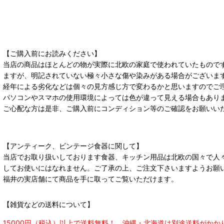
【ご購入前にお読みください】
当店の商品はほとんどの物が実際に北欧の家庭で使われていたもので
ますが、明記されていない極々小さな傷や染みがある場合がございま
経年による劣化などは個々の見方感じ方で変わるかと思いますのでご
パソコンやスマホの使用環境によっては色が違って見える場合もあり
ご心配な方は是非、ご購入前にコンディション等のご確認をお願いい
【アンティーク、ビンテージ食器に関して】
当店でお取り扱いしております食器、キッチン用品は北欧の国々で人
してお使いにはなれません。ご了承の上、ご注文下さいますようお願
福井の実店舗にて商品を手に取ってご覧いただけます。
【雑貨などの送料について】
15000円（税込）以上で送料無料！ 沖縄・北海道は別途送料がかか