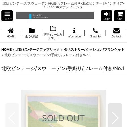
北欧ビンテージ/スウェーデン/手織り/フレーム付き-北欧ビンテージインテリア-
Sunadishスナディッシュ
メニュー
Log in
Cart
デザイナーとカ
HOME
全ての商品
Information
Shop info
Contact
テゴリー
HOME
>
北欧ビンテージファブリック
>
タペストリー/クッション/ブランケット
>
北欧ビンテージ/スウェーデン/手織り/フレーム付き/No.1
北欧ビンテージ/スウェーデン/手織り/フレーム付き/No.1