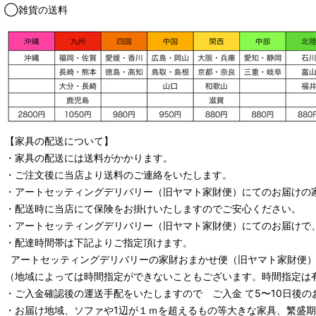
◯雑貨の送料
【家具の配送について】
・家具の配送には送料がかかります。
・ご注文後に当店より送料のご連絡をいたします。
・
アートセッティングデリバリー
（旧ヤマト家財便）
にてのお届けの
・配送時に当店にて保険をお掛けいたしますのでご安心ください。
・
アートセッティングデリバリー
（旧ヤマト家財便）
にてのお届けで
・配達時間帯は下記よりご指定頂けます。
アートセッティングデリバリー
の家財おまかせ便
（旧ヤマト家財便）：
（地域によっては時間指定ができないこともございます。時間指定は
・ご入金確認後の運送手配をいたしますので ご入金 て5〜10日後の
・お届け地域、ソファや1辺が１ｍを超えるもの等大きな家具、繁盛